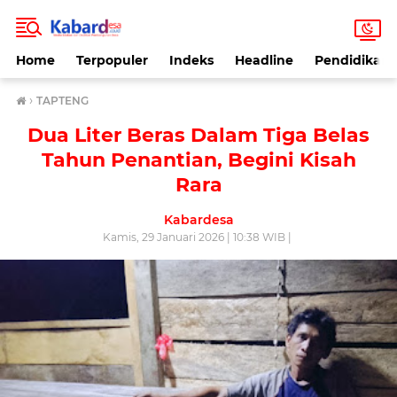
Home
Terpopuler
Indeks
Headline
Pendidikan
›
TAPTENG
Dua Liter Beras Dalam Tiga Belas
Tahun Penantian, Begini Kisah
Rara
Kabardesa
Kamis, 29 Januari 2026 | 10:38 WIB |