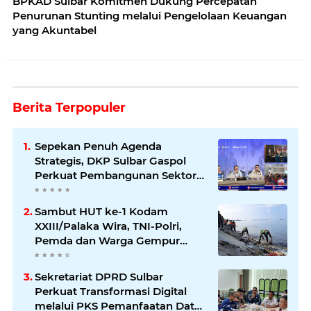
BPKAD Sulbar Komitmen Dukung Percepatan
Penurunan Stunting melalui Pengelolaan Keuangan
yang Akuntabel
Berita Terpopuler
Sepekan Penuh Agenda
Strategis, DKP Sulbar Gaspol
Perkuat Pembangunan Sektor
Kelautan dan Perikanan
Sambut HUT ke-1 Kodam
XXIII/Palaka Wira, TNI-Polri,
Pemda dan Warga Gempur
Sampah di Pantai Bahari
Sekretariat DPRD Sulbar
Perkuat Transformasi Digital
melalui PKS Pemanfaatan Data