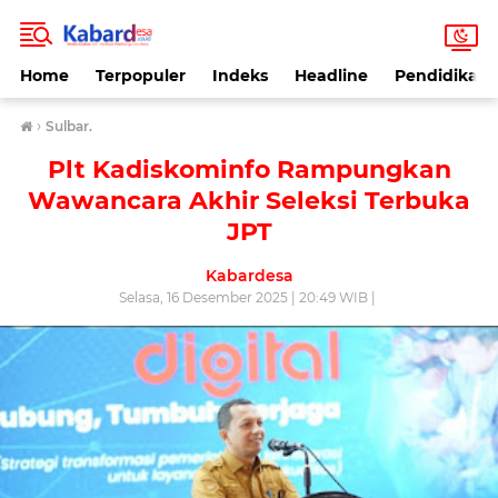
Home
Terpopuler
Indeks
Headline
Pendidikan
›
Sulbar.
Plt Kadiskominfo Rampungkan
Wawancara Akhir Seleksi Terbuka
JPT
Kabardesa
Selasa, 16 Desember 2025 | 20:49 WIB |