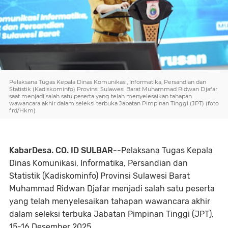
Pelaksana Tugas Kepala Dinas Komunikasi, Informatika, Persandian dan
Statistik (Kadiskominfo) Provinsi Sulawesi Barat Muhammad Ridwan Djafar
saat menjadi salah satu peserta yang telah menyelesaikan tahapan
wawancara akhir dalam seleksi terbuka Jabatan Pimpinan Tinggi (JPT) (foto
frd/Hkm)
KabarDesa. CO. ID SULBAR--
Pelaksana Tugas Kepala
Dinas Komunikasi, Informatika, Persandian dan
Statistik (Kadiskominfo) Provinsi Sulawesi Barat
Muhammad Ridwan Djafar menjadi salah satu peserta
yang telah menyelesaikan tahapan wawancara akhir
dalam seleksi terbuka Jabatan Pimpinan Tinggi (JPT),
15-16 Desember 2025.