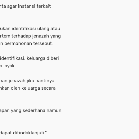
ta agar instansi terkait
.
ukan identifikasi ulang atau
tem terhadap jenazah yang
oin permohonan tersebut.
dentifikasi, keluarga diberi
 layak.
an jenazah jika nantinya
amkan oleh keluarga secara
arapan yang sederhana namun
apat ditindaklanjuti.”