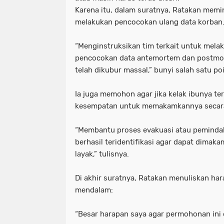
Karena itu, dalam suratnya, Ratakan memin
melakukan pencocokan ulang data korban
“Menginstruksikan tim terkait untuk melak
pencocokan data antemortem dan postmor
telah dikubur massal,” bunyi salah satu p
Ia juga memohon agar jika kelak ibunya teri
kesempatan untuk memakamkannya secara
“Membantu proses evakuasi atau pemindah
berhasil teridentifikasi agar dapat dimak
layak,” tulisnya.
Di akhir suratnya, Ratakan menuliskan h
mendalam:
“Besar harapan saya agar permohonan ini d