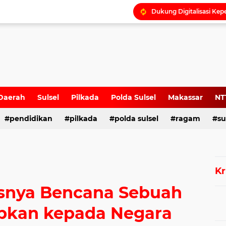
Daerah
Sulsel
Pilkada
Polda Sulsel
Makassar
NT
pendidikan
pilkada
polda sulsel
ragam
su
Kr
asnya Bencana Sebuah
ipkan kepada Negara