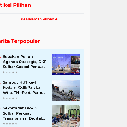
tikel Pilihan
Ke Halaman Pilihan
rita Terpopuler
Sepekan Penuh
Agenda Strategis, DKP
Sulbar Gaspol Perkuat
Pembangunan Sektor
Kelautan dan
Perikanan
Sambut HUT ke-1
Kodam XXIII/Palaka
Wira, TNI-Polri, Pemda
dan Warga Gempur
Sampah di Pantai
Bahari
Sekretariat DPRD
Sulbar Perkuat
Transformasi Digital
melalui PKS