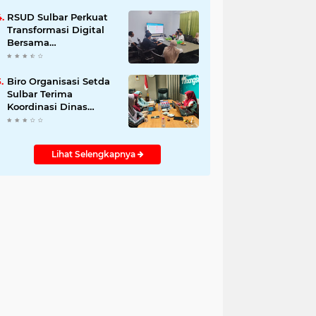
Pemanfaatan Data
Kependudukan
RSUD Sulbar Perkuat
Transformasi Digital
Bersama
DiskominfoSS
Biro Organisasi Setda
Sulbar Terima
Koordinasi Dinas
Perpusip Bahas
Kebutuhan ASN
Lihat Selengkapnya