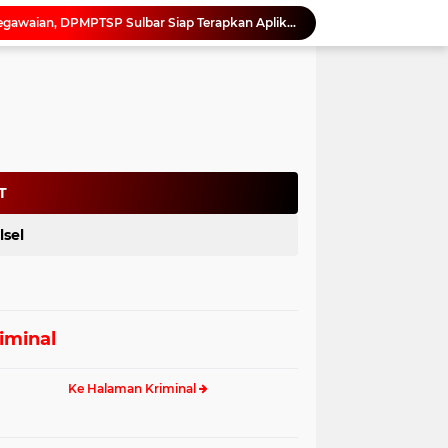
Dukung Digitalisasi Kepegawaian, DPMPTSP Sulbar Siap Terapkan Aplikasi FLEKSI ASN
Saat Asmara Jadi Senjata: Sulbar Perkuat Literasi Digital Cegah Kejahatan Love Scamming
Kadis ESDM Bujaeramy : Pentingnya Persiapan yang Matang dan Sinergitas Sukseskan HUT RI ke-81 dan Hari Jadi Sulawesi Barat ke-22
Antisipasi Gelombang Hoaks Agustus, Pemprov Sulbar Ajak Warga Jaga Ruang Digital
Gubernur SDK Dikukuhkan dan Terima Penghargaan dari Pemangku Adat Arajang Balanipa Mandar
Gubernur Sulbar Pimpin Rakor BSPS 2026: Mamuju dan Pasangkayu Masih Nol Realisasi dari Kuota 5.250 Unit
Perpusip Sulbar Kembali Promosikan Buku Karya Penulis Lokal untuk Perkuat Literasi dan Pelestarian Budaya Daerah
Tindak Lanjut Arahan Gubernur, Arianto Ajak ASN Sekretariat DPRD Sulbar Perkuat Disiplin dan Profesionalisme
T
Dinas ESDM Sulbar Terima Koordinasi PT. Kulaka Jaya Perkasa, Bahas Kelanjutan Pengelolaan IUP
lsel
Netizen Siap Baper! Kakek 81 Tahun di Probolinggo Buktikan Cinta Tak Punya Batas Usia
iminal
Ke Halaman Kriminal