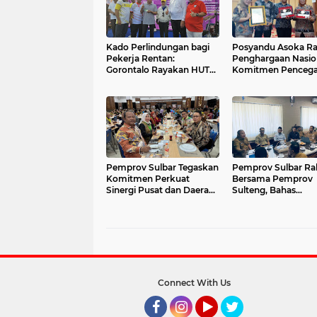
Kado Perlindungan bagi
Posyandu Asoka Ra
Pekerja Rentan:
Penghargaan Nasion
Gorontalo Rayakan HUT
Komitmen Penceg
ke-25 dengan Penyerahan
Stunting di Sulbar 
Kartu BPJS
Kuat
Ketenagakerjaan
Pemprov Sulbar Tegaskan
Pemprov Sulbar Ra
Komitmen Perkuat
Bersama Pemprov
Sinergi Pusat dan Daerah
Sulteng, Bahas
dalam Pembangunan
Tindaklanjut Putus
Nasional
Mahkamah Agung
Connect With Us