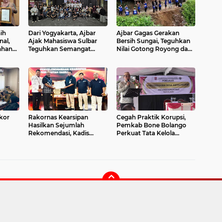
ih
Dari Yogyakarta, Ajbar
Ajbar Gagas Gerakan
al,
Ajak Mahasiswa Sulbar
Bersih Sungai, Teguhkan
ahan
Teguhkan Semangat
Nilai Gotong Royong dan
Makin
Kebangsaan
Kepedulian Lingkungan
kor
Rakornas Kearsipan
Cegah Praktik Korupsi,
Hasilkan Sejumlah
Pemkab Bone Bolango
Rekomendasi, Kadis
Perkuat Tata Kelola
an
Perpusip Sulbar Masuk
Pemerintahan Desa
Tim Penyusun