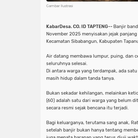
Gambar Ilustrasi
KabarDesa. CO. ID TAPTENG--
Banjir ban
November 2025 menyisakan jejak panjang 
Kecamatan Sibabangun, Kabupaten Tapanu
Air datang membawa lumpur, puing, dan c
seluruhnya selesai.
Di antara warga yang terdampak, ada satu 
masih hidup dalam tanda tanya.
Bukan sekadar kehilangan, melainkan keti
(60) adalah satu dari warga yang belum di
secara resmi sejak bencana itu terjadi.
Bagi keluarganya, terutama sang anak, Rat
setelah banjir bukan hanya tentang membe
juga menata harapan yang terus diuji wakt