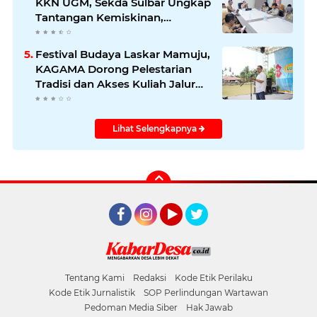
KKN UGM, Sekda Sulbar Ungkap
Tantangan Kemiskinan,
Stunting, dan Pendidikan
Festival Budaya Laskar Mamuju,
KAGAMA Dorong Pelestarian
Tradisi dan Akses Kuliah Jalur
Afirmasi di UGM
Lihat Selengkapnya
Facebook
Instagram
YouTube
Twitter
Tentang Kami
Redaksi
Kode Etik Perilaku
Kode Etik Jurnalistik
SOP Perlindungan Wartawan
Pedoman Media Siber
Hak Jawab