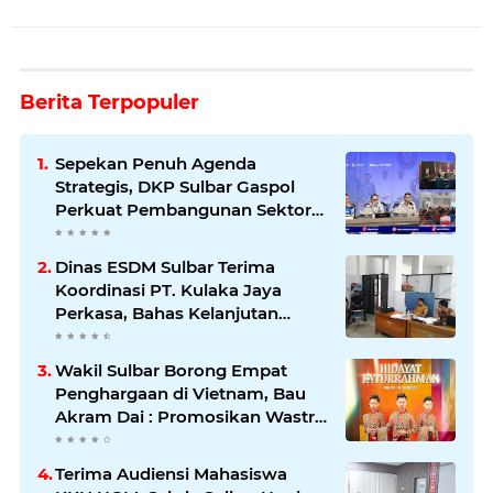
Berita Terpopuler
Sepekan Penuh Agenda
Strategis, DKP Sulbar Gaspol
Perkuat Pembangunan Sektor
Kelautan dan Perikanan
Dinas ESDM Sulbar Terima
Koordinasi PT. Kulaka Jaya
Perkasa, Bahas Kelanjutan
Pengelolaan IUP
Wakil Sulbar Borong Empat
Penghargaan di Vietnam, Bau
Akram Dai : Promosikan Wastra
dan Budaya Sulawesi Barat ke
Panggung Dunia
Terima Audiensi Mahasiswa