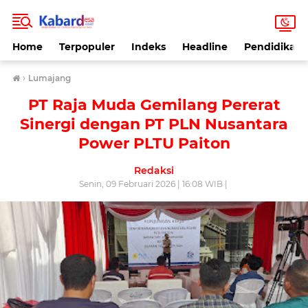
Home
Terpopuler
Indeks
Headline
Pendidikan
›
Lumajang
PT Raja Muda Gemilang Pererat
Sinergi dengan PT PLN Nusantara
Power PLTU Paiton
Redaksi
Senin, 09 Februari 2026 | 16:08 WIB |