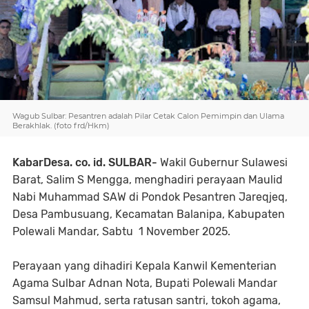
Wagub Sulbar: Pesantren adalah Pilar Cetak Calon Pemimpin dan Ulama
Berakhlak. (foto frd/Hkm)
KabarDesa. co. id. SULBAR-
Wakil Gubernur Sulawesi
Barat, Salim S Mengga, menghadiri perayaan Maulid
Nabi Muhammad SAW di Pondok Pesantren Jareqjeq,
Desa Pambusuang, Kecamatan Balanipa, Kabupaten
Polewali Mandar, Sabtu 1 November 2025.
Perayaan yang dihadiri Kepala Kanwil Kementerian
Agama Sulbar Adnan Nota, Bupati Polewali Mandar
Samsul Mahmud, serta ratusan santri, tokoh agama,