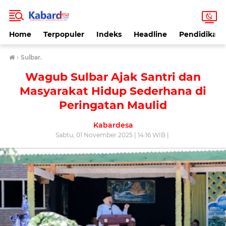
Home
Terpopuler
Indeks
Headline
Pendidikan
›
Sulbar.
Wagub Sulbar Ajak Santri dan
Masyarakat Hidup Sederhana di
Peringatan Maulid
Kabardesa
Sabtu, 01 November 2025 | 14:16 WIB |