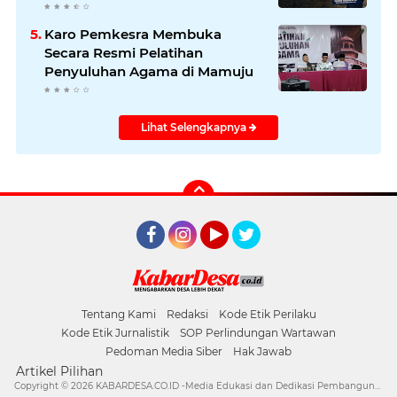
Masyarakat
Karo Pemkesra Membuka
Secara Resmi Pelatihan
Penyuluhan Agama di Mamuju
Lihat Selengkapnya
Facebook
Instagram
YouTube
Twitter
Tentang Kami
Redaksi
Kode Etik Perilaku
Kode Etik Jurnalistik
SOP Perlindungan Wartawan
Pedoman Media Siber
Hak Jawab
Artikel Pilihan
Copyright ©
2026 KABARDESA.CO.ID -Media Edukasi dan Dedikasi Pembangunan Desa