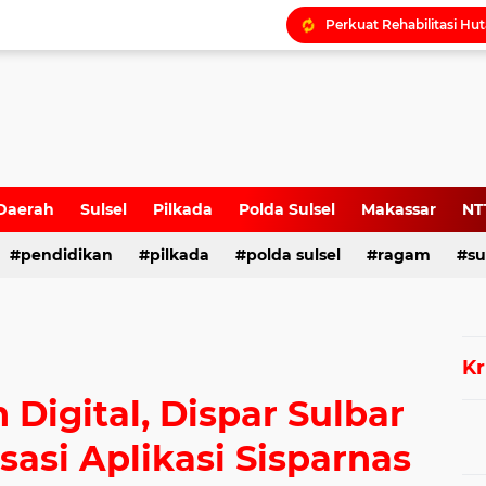
Daerah
Sulsel
Pilkada
Polda Sulsel
Makassar
NT
pendidikan
pilkada
polda sulsel
ragam
su
Kr
Digital, Dispar Sulbar
asi Aplikasi Sisparnas