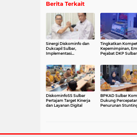
Berita Terkait
Sinergi Diskominfo dan
Tingkatkan Kompet
Dukcapil Sulbar,
Kepemimpinan, Em
Implementasi
Pejabat DKP Sulbar 
Permendagri 17/2023
e-Learning PKA 20
tentang Hak Akses Adduk
DiskominfoSS Sulbar
BPKAD Sulbar Kom
Pertajam Target Kinerja
Dukung Percepata
dan Layanan Digital
Penurunan Stuntin
melalui Pengelolaa
Keuangan yang
Akuntabel