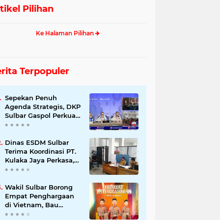
tikel Pilihan
Ke Halaman Pilihan
rita Terpopuler
Sepekan Penuh
Agenda Strategis, DKP
Sulbar Gaspol Perkuat
Pembangunan Sektor
Kelautan dan
Perikanan
Dinas ESDM Sulbar
Terima Koordinasi PT.
Kulaka Jaya Perkasa,
Bahas Kelanjutan
Pengelolaan IUP
Wakil Sulbar Borong
Empat Penghargaan
di Vietnam, Bau
Akram Dai :