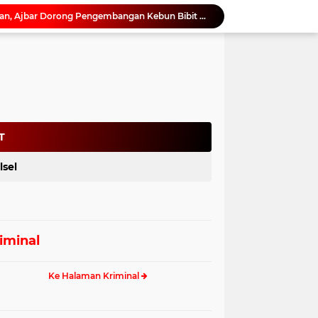
Perkuat Rehabilitasi Hutan, Ajbar Dorong Pengembangan Kebun Bibit Rakyat di Sulbar
Pemprov Sulbar Kawal Tata Kelola Tambang Pasir Laut, Kabid Minerba Pimpin Rapat RKAB PT. Kulaka Jaya Perkasa
Rapat Koordinasi Awal Digelar, Pemprov Sulbar Siapkan Peringatan HUT ke-22 Sulbar
Sandeq Silumba 2026 Digelar 26 hingga 27 September, Rangkaian HUT Sulbar
Pilkades Serentak 2027, Pemkab Bone Bolango Mulai Matangkan Persiapan
Netizen Siap Baper! Kakek 81 Tahun di Probolinggo Buktikan Cinta Tak Punya Batas Usia
Dukung Digitalisasi Kepegawaian, DPMPTSP Sulbar Siap Terapkan Aplikasi FLEKSI ASN
Saat Asmara Jadi Senjata: Sulbar Perkuat Literasi Digital Cegah Kejahatan Love Scamming
T
Kadis ESDM Bujaeramy : Pentingnya Persiapan yang Matang dan Sinergitas Sukseskan HUT RI ke-81 dan Hari Jadi Sulawesi Barat ke-22
lsel
Silaturahmi ke Karampuang, Ajbar Tegaskan Pengabdian Tak Mengenal Musim Pemilu
iminal
Ke Halaman Kriminal