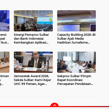
ensi
Sinergi Pemprov Sulbar
Capacity Building 2026: BI
pat
dan Bank Indonesia:
Sulbar Ajak Media
Ikuti
Kembangkan Aplikasi
Hadirkan Jurnalisme
26
SAPEDA 2.0 demi
Ekonomi yang Adaptif &
Stabilitas Harga Pangan
Berdampak
itmen
Jamsostek Award 2026,
Sekprov Sulbar Pimpin
n
Sekda Sulbar: Kami Kejar
Rapat Koordinasi
g
UHC 99 Persen, Agar
Percepatan Pendataan
n
Semua Pekerja
Calon Penerima BSPS,
Terakomodir
Penginputan Mulai
Dilakukan