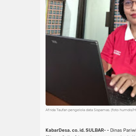
Afrida Taufan pengelola data Sispamas. (foto humdis
KabarDesa. co. id. SULBAR- -
Dinas Pariwi