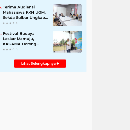
Promosikan Wastra
dan Budaya Sulawesi
Terima Audiensi
Barat ke Panggung
Mahasiswa KKN UGM,
Dunia
Sekda Sulbar Ungkap
Tantangan
Kemiskinan, Stunting,
dan Pendidikan
Festival Budaya
Laskar Mamuju,
KAGAMA Dorong
Pelestarian Tradisi dan
Akses Kuliah Jalur
Afirmasi di UGM
Lihat Selengkapnya