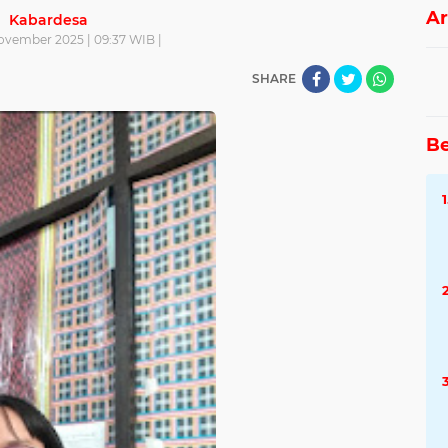
Ar
Kabardesa
November 2025 | 09:37 WIB |
SHARE
Be