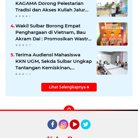
KAGAMA Dorong Pelestarian
Tradisi dan Akses Kuliah Jalur
Afirmasi di UGM
Wakil Sulbar Borong Empat
Penghargaan di Vietnam, Bau
Akram Dai : Promosikan Wastra
dan Budaya Sulawesi Barat ke
Panggung Dunia
Terima Audiensi Mahasiswa
KKN UGM, Sekda Sulbar Ungkap
Tantangan Kemiskinan,
Stunting, dan Pendidikan
Lihat Selengkapnya
Facebook
Instagram
YouTube
Twitter