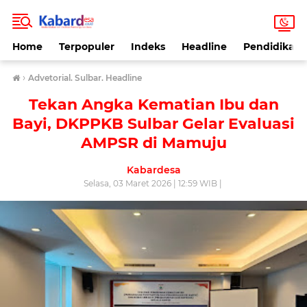
Home
Terpopuler
Indeks
Headline
Pendidikan
›
Advetorial. Sulbar. Headline
Tekan Angka Kematian Ibu dan
Bayi, DKPPKB Sulbar Gelar Evaluasi
AMPSR di Mamuju
Kabardesa
Selasa, 03 Maret 2026 | 12:59 WIB |