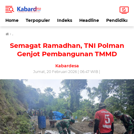
Home
Terpopuler
Indeks
Headline
Pendidikan
›
.
Semagat Ramadhan, TNI Polman
Genjot Pembangunan TMMD
Kabardesa
Jumat, 20 Februari 2026 | 06:47 WIB |