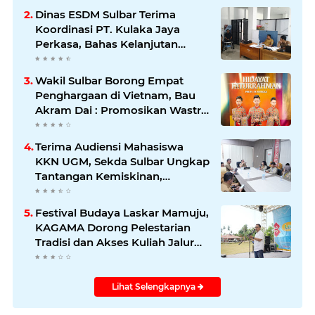
Dinas ESDM Sulbar Terima
Koordinasi PT. Kulaka Jaya
Perkasa, Bahas Kelanjutan
Pengelolaan IUP
Wakil Sulbar Borong Empat
Penghargaan di Vietnam, Bau
Akram Dai : Promosikan Wastra
dan Budaya Sulawesi Barat ke
Panggung Dunia
Terima Audiensi Mahasiswa
KKN UGM, Sekda Sulbar Ungkap
Tantangan Kemiskinan,
Stunting, dan Pendidikan
Festival Budaya Laskar Mamuju,
KAGAMA Dorong Pelestarian
Tradisi dan Akses Kuliah Jalur
Afirmasi di UGM
Lihat Selengkapnya