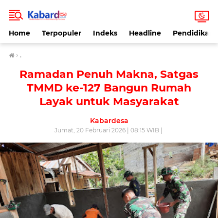
Home
Terpopuler
Indeks
Headline
Pendidikan
›
.
Ramadan Penuh Makna, Satgas
TMMD ke-127 Bangun Rumah
Layak untuk Masyarakat
Kabardesa
Jumat, 20 Februari 2026 | 08:15 WIB |