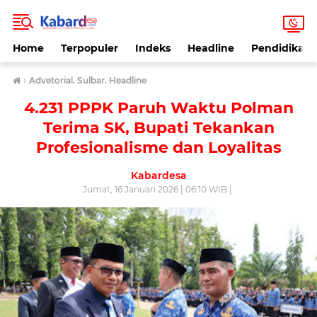
Home
Terpopuler
Indeks
Headline
Pendidikan
›
Advetorial. Sulbar. Headline
4.231 PPPK Paruh Waktu Polman
Terima SK, Bupati Tekankan
Profesionalisme dan Loyalitas
Kabardesa
Jumat, 16 Januari 2026 | 06:10 WIB |