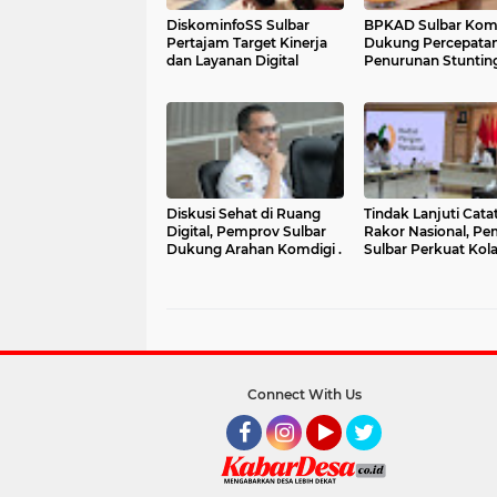
DiskominfoSS Sulbar
BPKAD Sulbar Kom
Pertajam Target Kinerja
Dukung Percepata
dan Layanan Digital
Penurunan Stuntin
melalui Pengelolaa
Keuangan yang
Akuntabel
‎Diskusi Sehat di Ruang
Tindak Lanjuti Cata
Digital, Pemprov Sulbar
Rakor Nasional, P
Dukung Arahan Komdigi .
Sulbar Perkuat Kola
Pengendalian Inflas
BSPS
Connect With Us
Facebook
Instagram
YouTube
Twitter