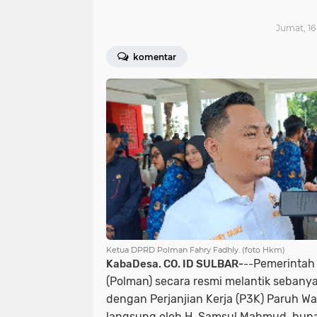
Jumat, 16
komentar
Ketua DPRD Polman Fahry Fadhly. (foto Hkm)
‎Pemerintah
KabaDesa. CO. ID SULBAR-
--
(Polman) secara resmi melantik sebany
dengan Perjanjian Kerja (P3K) Paruh Wa
langsung oleh H. Samsul Mahmud, bupat