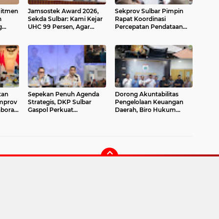
itmen
Jamsostek Award 2026,
Sekprov Sulbar Pimpin
n
Sekda Sulbar: Kami Kejar
Rapat Koordinasi
g
UHC 99 Persen, Agar
Percepatan Pendataan
n
Semua Pekerja
Calon Penerima BSPS,
Terakomodir
Penginputan Mulai
Dilakukan
tan
Sepekan Penuh Agenda
Dorong Akuntabilitas
emprov
Strategis, DKP Sulbar
Pengelolaan Keuangan
borasi
Gaspol Perkuat
Daerah, Biro Hukum
i dan
Pembangunan Sektor
Setda Sulbar Terima
Kelautan dan Perikanan
Kunjungan Konsultasi
DPRD Mamasa