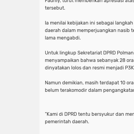
Fadhly, turut memberikan apresiasi ata
tersebut.
‎Ia menilai kebijakan ini sebagai langka
daerah dalam memperjuangkan nasib te
lama mengabdi.
‎Untuk lingkup Sekretariat DPRD Polman 
menyampaikan bahwa sebanyak 28 ora
dinyatakan lolos dan resmi menjadi P3
‎Namun demikian, masih terdapat 10 or
belum terakomodir dalam pengangkatan k
‎“Kami di DPRD tentu bersyukur dan me
pemerintah daerah.