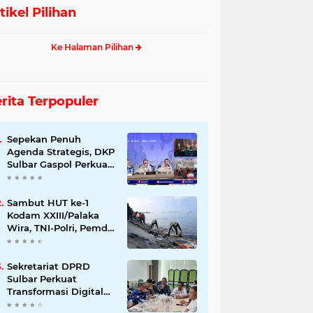
tikel Pilihan
Ke Halaman Pilihan
rita Terpopuler
Sepekan Penuh
Agenda Strategis, DKP
Sulbar Gaspol Perkuat
Pembangunan Sektor
Kelautan dan
Perikanan
Sambut HUT ke-1
Kodam XXIII/Palaka
Wira, TNI-Polri, Pemda
dan Warga Gempur
Sampah di Pantai
Bahari
Sekretariat DPRD
Sulbar Perkuat
Transformasi Digital
melalui PKS