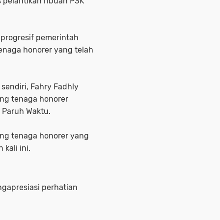
s pelantikan ribuan P3K
h progresif pemerintah
naga honorer yang telah
sendiri, Fahry Fadhly
ng tenaga honorer
K Paruh Waktu.
ang tenaga honorer yang
ali ini.
ngapresiasi perhatian