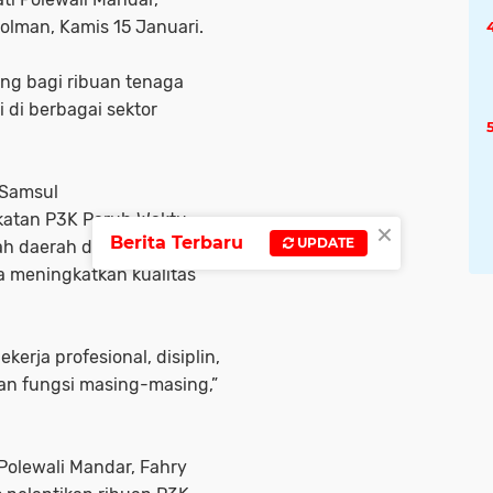
lman, Kamis 15 Januari.
ing bagi ribuan tenaga
 di berbagai sektor
 Samsul
tan P3K Paruh Waktu
×
Berita Terbaru
UPDATE
ah daerah dalam
a meningkatkan kualitas
erja profesional, disiplin,
an fungsi masing-masing,”
Polewali Mandar, Fahry