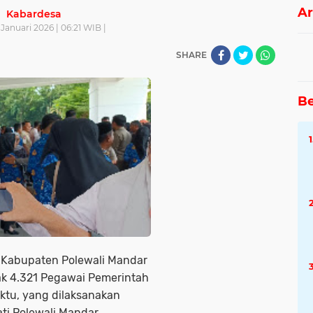
Ar
Kabardesa
 Januari 2026 | 06:21 WIB |
SHARE
Be
 Kabupaten Polewali Mandar
ak 4.321 Pegawai Pemerintah
ktu, yang dilaksanakan
i Polewali Mandar,