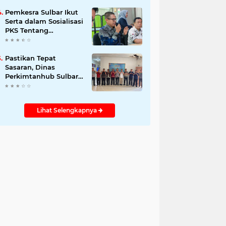
Pemanfaatan Data
Kependudukan
Pemkesra Sulbar Ikut
Serta dalam Sosialisasi
PKS Tentang
Pemanfaatan Data
Kependudukan
Pastikan Tepat
Sasaran, Dinas
Perkimtanhub Sulbar
Ekspose Finalisasi
Calon Penerima
Bantuan RTLH
Lihat Selengkapnya
Mamasa 2026