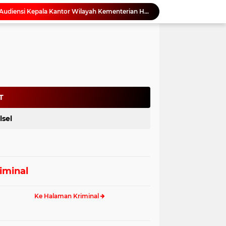
Pemprov Sulbar Terima Audiensi Kepala Kantor Wilayah Kementerian Haji dan Umrah Sulbar
Pemprov Sulbar Perkuat Mitigasi Bencana melalui Kerja Sama dengan IMV Corporation Jepang untuk Instalasi Sistem Seismometer
Jajaran BPKAD Ikuti Apel Virtual, Gubernur Sulbar Tekankan Disiplin dan Profesionalisme ASN
Kadis DKPPKB Sulbar Tekankan Penguatan Tata Kelola DAU-SG Bidang Kesehatan untuk Percepatan Peningkatan Kinerja Daerah
Antisipasi Gelombang Hoaks Agustus, Pemprov Sulbar Ajak Warga Jaga Ruang Digital
Gubernur SDK Dikukuhkan dan Terima Penghargaan dari Pemangku Adat Arajang Balanipa Mandar
Gubernur Sulbar Pimpin Rakor BSPS 2026: Mamuju dan Pasangkayu Masih Nol Realisasi dari Kuota 5.250 Unit
Perpusip Sulbar Kembali Promosikan Buku Karya Penulis Lokal untuk Perkuat Literasi dan Pelestarian Budaya Daerah
T
Tindak Lanjut Arahan Gubernur, Arianto Ajak ASN Sekretariat DPRD Sulbar Perkuat Disiplin dan Profesionalisme
lsel
Dinas ESDM Sulbar Terima Koordinasi PT. Kulaka Jaya Perkasa, Bahas Kelanjutan Pengelolaan IUP
iminal
Ke Halaman Kriminal