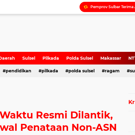
Daerah
Sulsel
Pilkada
Polda Sulsel
Makassar
NT
pendidikan
pilkada
polda sulsel
ragam
su
Kr
 Waktu Resmi Dilantik,
wal Penataan Non-ASN