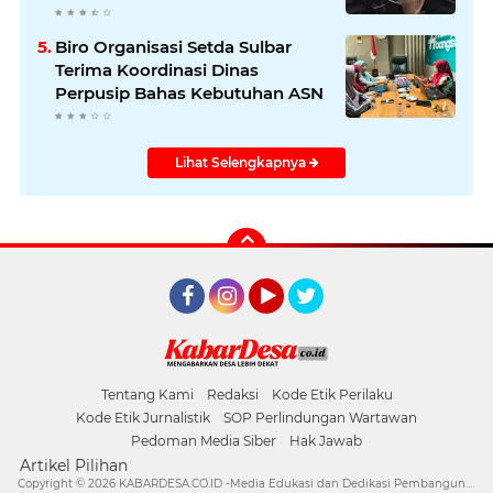
Biro Organisasi Setda Sulbar
Terima Koordinasi Dinas
Perpusip Bahas Kebutuhan ASN
Lihat Selengkapnya
Facebook
Instagram
YouTube
Twitter
Tentang Kami
Redaksi
Kode Etik Perilaku
Kode Etik Jurnalistik
SOP Perlindungan Wartawan
Pedoman Media Siber
Hak Jawab
Artikel Pilihan
Copyright ©
2026 KABARDESA.CO.ID -Media Edukasi dan Dedikasi Pembangunan Desa