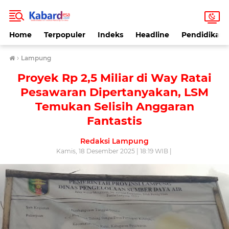
Home
Terpopuler
Indeks
Headline
Pendidikan
›
Lampung
Proyek Rp 2,5 Miliar di Way Ratai
Pesawaran Dipertanyakan, LSM
Temukan Selisih Anggaran
Fantastis
Redaksi Lampung
Kamis, 18 Desember 2025 | 18:19 WIB |