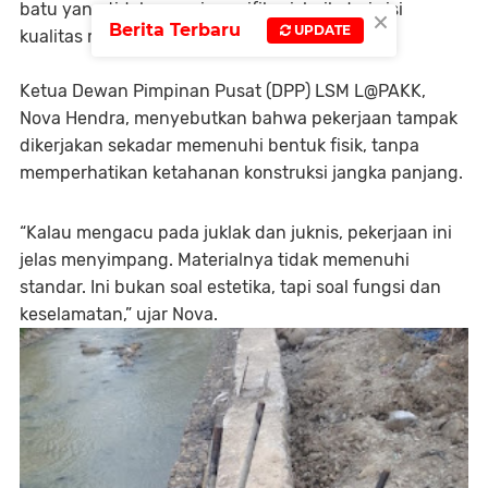
batu yang tidak sesuai spesifikasi, baik dari sisi
×
Berita Terbaru
UPDATE
kualitas maupun ukuran.
Ketua Dewan Pimpinan Pusat (DPP) LSM L@PAKK,
Nova Hendra, menyebutkan bahwa pekerjaan tampak
dikerjakan sekadar memenuhi bentuk fisik, tanpa
memperhatikan ketahanan konstruksi jangka panjang.
“Kalau mengacu pada juklak dan juknis, pekerjaan ini
jelas menyimpang. Materialnya tidak memenuhi
standar. Ini bukan soal estetika, tapi soal fungsi dan
keselamatan,” ujar Nova.