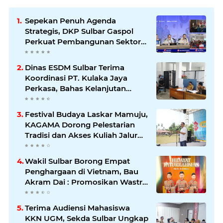
Sepekan Penuh Agenda
Strategis, DKP Sulbar Gaspol
Perkuat Pembangunan Sektor
Kelautan dan Perikanan
Dinas ESDM Sulbar Terima
Koordinasi PT. Kulaka Jaya
Perkasa, Bahas Kelanjutan
Pengelolaan IUP
Festival Budaya Laskar Mamuju,
KAGAMA Dorong Pelestarian
Tradisi dan Akses Kuliah Jalur
Afirmasi di UGM
Wakil Sulbar Borong Empat
Penghargaan di Vietnam, Bau
Akram Dai : Promosikan Wastra
dan Budaya Sulawesi Barat ke
Panggung Dunia
Terima Audiensi Mahasiswa
KKN UGM, Sekda Sulbar Ungkap