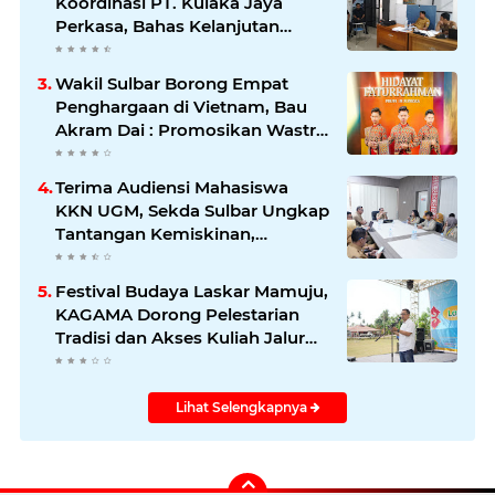
Koordinasi PT. Kulaka Jaya
Perkasa, Bahas Kelanjutan
Pengelolaan IUP
Wakil Sulbar Borong Empat
Penghargaan di Vietnam, Bau
Akram Dai : Promosikan Wastra
dan Budaya Sulawesi Barat ke
Panggung Dunia
Terima Audiensi Mahasiswa
KKN UGM, Sekda Sulbar Ungkap
Tantangan Kemiskinan,
Stunting, dan Pendidikan
Festival Budaya Laskar Mamuju,
KAGAMA Dorong Pelestarian
Tradisi dan Akses Kuliah Jalur
Afirmasi di UGM
Lihat Selengkapnya