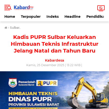
Home
Terpopuler
Indeks
Headline
Pendidikan
›
Sulbar.
Kadis PUPR Sulbar Keluarkan
Himbauan Teknis Infrastruktur
Jelang Natal dan Tahun Baru
Kabardesa
Kamis, 25 Desember 2025 | 13:22 WIB |