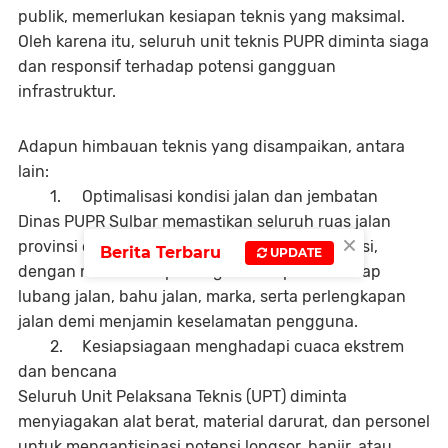
publik, memerlukan kesiapan teknis yang maksimal.
Oleh karena itu, seluruh unit teknis PUPR diminta siaga
dan responsif terhadap potensi gangguan
infrastruktur.
Adapun himbauan teknis yang disampaikan, antara
lain:
1.
Optimalisasi kondisi jalan dan jembatan
Dinas PUPR Sulbar memastikan seluruh ruas jalan
×
provinsi dan jembatan dalam kondisi laik fungsi,
Berita Terbaru
UPDATE
dengan melakukan penanganan cepat terhadap
lubang jalan, bahu jalan, marka, serta perlengkapan
jalan demi menjamin keselamatan pengguna.
2.
Kesiapsiagaan menghadapi cuaca ekstrem
dan bencana
Seluruh Unit Pelaksana Teknis (UPT) diminta
menyiagakan alat berat, material darurat, dan personel
untuk mengantisipasi potensi longsor, banjir, atau