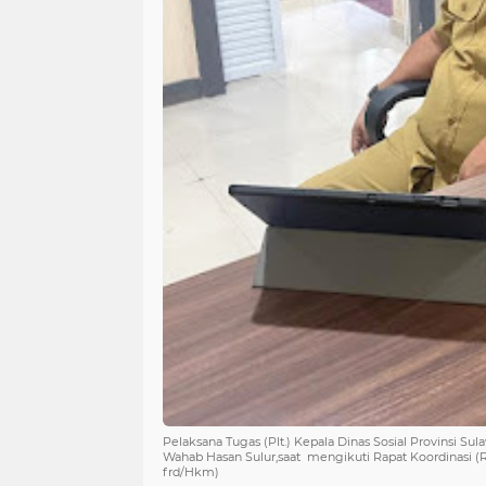
Pelaksana Tugas (Plt.) Kepala Dinas Sosial Provinsi Sul
Wahab Hasan Sulur,saat mengikuti Rapat Koordinasi (R
frd/Hkm)