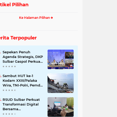
tikel Pilihan
Ke Halaman Pilihan
rita Terpopuler
Sepekan Penuh
Agenda Strategis, DKP
Sulbar Gaspol Perkuat
Pembangunan Sektor
Kelautan dan
Perikanan
Sambut HUT ke-1
Kodam XXIII/Palaka
Wira, TNI-Polri, Pemda
dan Warga Gempur
Sampah di Pantai
Bahari
RSUD Sulbar Perkuat
Transformasi Digital
Bersama
DiskominfoSS