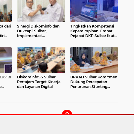
a dari
Sinergi Diskominfo dan
Tingkatkan Kompetensi
Dukcapil Sulbar,
Kepemimpinan, Empat
iri
Implementasi
Pejabat DKP Sulbar Ikuti
aring
Permendagri 17/2023
e-Learning PKA 2026
erasi
tentang Hak Akses Adduk
dullu
026: BI
DiskominfoSS Sulbar
BPKAD Sulbar Komitmen
Pertajam Target Kinerja
Dukung Percepatan
e
dan Layanan Digital
Penurunan Stunting
if &
melalui Pengelolaan
Keuangan yang
Akuntabel