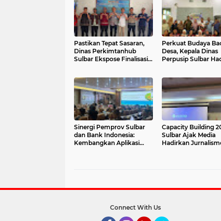
Pastikan Tepat Sasaran,
Perkuat Budaya Bac
Dinas Perkimtanhub
Desa, Kepala Dinas
Sulbar Ekspose Finalisasi
Perpusip Sulbar Had
Calon Penerima Bantuan
Lomba Membaca Ny
RTLH Mamasa 2026
dan KKN Tematik Lit
Perpusnas di Tapan
Sinergi Pemprov Sulbar
Capacity Building 2
dan Bank Indonesia:
Sulbar Ajak Media
Kembangkan Aplikasi
Hadirkan Jurnalism
SAPEDA 2.0 demi
Ekonomi yang Adapt
Stabilitas Harga Pangan
Berdampak
Connect With Us