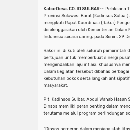
KabarDesa. CO. ID SULBAR--
Pelaksana Tu
Provinsi Sulawesi Barat (Kadinsos Sulbar)
mengikuti Rapat Koordinasi (Rakor) Pengen
diselenggarakan oleh Kementerian Dalam N
Indonesia secara daring, pada Senin, 29 
Rakor ini diikuti oleh seluruh pemerintah
bertujuan untuk memperkuat sinergi pusa
mengendalikan laju inflasi, khususnya men
Dalam kegiatan tersebut dibahas berbagai
kebutuhan pokok serta langkah antisipatif
masyarakat.
Plt. Kadinsos Sulbar, Abdul Wahab Hasan
Dinsos memiliki peran penting dalam mend
terutama melalui program perlindungan so
“Dinsos berperan dalam menjaga stabilita