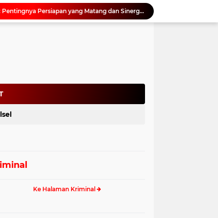
Kadis ESDM Bujaeramy : Pentingnya Persiapan yang Matang dan Sinergitas Sukseskan HUT RI ke-81 dan Hari Jadi Sulawesi Barat ke-22
Antisipasi Gelombang Hoaks Agustus, Pemprov Sulbar Ajak Warga Jaga Ruang Digital
Gubernur SDK Dikukuhkan dan Terima Penghargaan dari Pemangku Adat Arajang Balanipa Mandar
Perkuat Rehabilitasi Hutan, Ajbar Dorong Pengembangan Kebun Bibit Rakyat di Sulbar
Pemprov Sulbar Kawal Tata Kelola Tambang Pasir Laut, Kabid Minerba Pimpin Rapat RKAB PT. Kulaka Jaya Perkasa
Rapat Koordinasi Awal Digelar, Pemprov Sulbar Siapkan Peringatan HUT ke-22 Sulbar
Sandeq Silumba 2026 Digelar 26 hingga 27 September, Rangkaian HUT Sulbar
Netizen Siap Baper! Kakek 81 Tahun di Probolinggo Buktikan Cinta Tak Punya Batas Usia
T
Dukung Digitalisasi Kepegawaian, DPMPTSP Sulbar Siap Terapkan Aplikasi FLEKSI ASN
lsel
Saat Asmara Jadi Senjata: Sulbar Perkuat Literasi Digital Cegah Kejahatan Love Scamming
iminal
Ke Halaman Kriminal