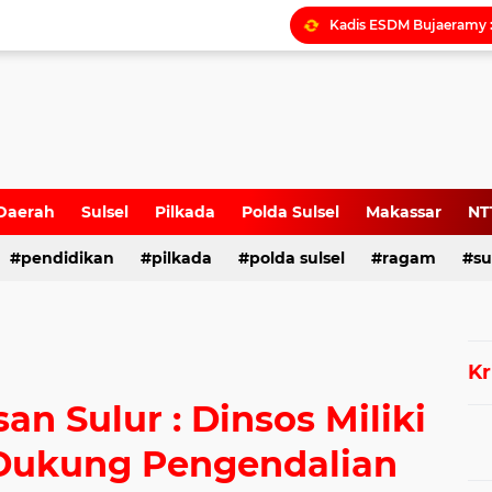
Daerah
Sulsel
Pilkada
Polda Sulsel
Makassar
NT
pendidikan
pilkada
polda sulsel
ragam
su
Kr
n Sulur : Dinsos Miliki
 Dukung Pengendalian