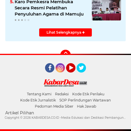
Karo Pemkesra Membuka
Secara Resmi Pelatihan
Penyuluhan Agama di Mamuju
Lihat Selengkapnya
Facebook
Instagram
YouTube
Twitter
Tentang Kami
Redaksi
Kode Etik Perilaku
Kode Etik Jurnalistik
SOP Perlindungan Wartawan
Pedoman Media Siber
Hak Jawab
Artikel Pilihan
Copyright ©
2026 KABARDESA.CO.ID -Media Edukasi dan Dedikasi Pembangunan Desa