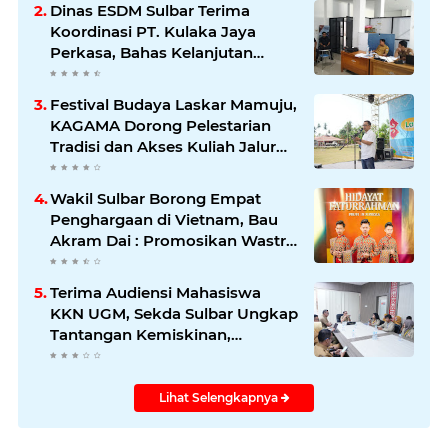
Dinas ESDM Sulbar Terima
Koordinasi PT. Kulaka Jaya
Perkasa, Bahas Kelanjutan
Pengelolaan IUP
Festival Budaya Laskar Mamuju,
KAGAMA Dorong Pelestarian
Tradisi dan Akses Kuliah Jalur
Afirmasi di UGM
Wakil Sulbar Borong Empat
Penghargaan di Vietnam, Bau
Akram Dai : Promosikan Wastra
dan Budaya Sulawesi Barat ke
Panggung Dunia
Terima Audiensi Mahasiswa
KKN UGM, Sekda Sulbar Ungkap
Tantangan Kemiskinan,
Stunting, dan Pendidikan
Lihat Selengkapnya