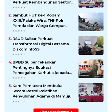
Perkuat Pembangunan Sektor
Kelautan dan Perikanan
Sambut HUT ke-1 Kodam
XXIII/Palaka Wira, TNI-Polri,
Pemda dan Warga Gempur
Sampah di Pantai Bahari
RSUD Sulbar Perkuat
Transformasi Digital Bersama
DiskominfoSS
BPBD Sulbar Tekankan
Pentingnya Edukasi
Pencegahan Karhutla kepada
Masyarakat
Karo Pemkesra Membuka
Secara Resmi Pelatihan
Penyuluhan Agama di Mamuju
Lihat Selengkapnya