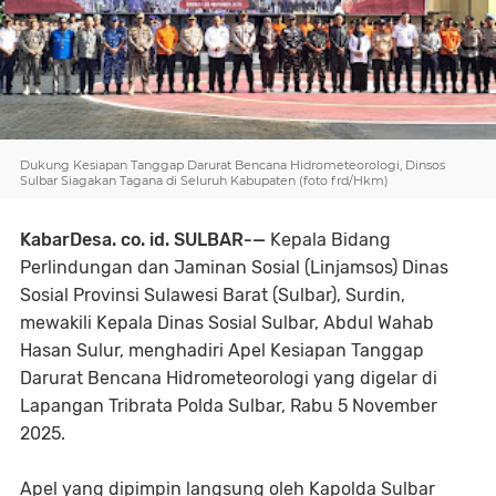
Dukung Kesiapan Tanggap Darurat Bencana Hidrometeorologi, Dinsos
Sulbar Siagakan Tagana di Seluruh Kabupaten (foto frd/Hkm)
KabarDesa. co. id. SULBAR-—
Kepala Bidang
Perlindungan dan Jaminan Sosial (Linjamsos) Dinas
Sosial Provinsi Sulawesi Barat (Sulbar), Surdin,
mewakili Kepala Dinas Sosial Sulbar, Abdul Wahab
Hasan Sulur, menghadiri Apel Kesiapan Tanggap
Darurat Bencana Hidrometeorologi yang digelar di
Lapangan Tribrata Polda Sulbar, Rabu 5 November
2025.
Apel yang dipimpin langsung oleh Kapolda Sulbar