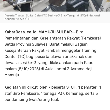
Peserta Tilawah Sulbar Jalani TC Sesi ke-3, Siap Tampil di STQH Nasional
Kendari 2025 (fr/Hk)
KabarDesa. co. id. MAMUJU SULBAR--
Biro
Pemerintahan dan Kesejahteraan Rakyat (Pemkesra)
Setda Provinsi Sulawesi Barat melalui Bagian
Kesejahteraan Rakyat kembali menggelar Training
Center (TC) bagi peserta tilawah anak-anak dan
dewasa sesi ke-3, yang dilaksanakan pada Rabu
malam (8/10/2025) di Aula Lantai 3 Asrama Haji
Mamuju.
Kegiatan ini diikuti oleh 7 peserta STQH, 1 pemateri, 1
staf Biro Pemkesra, 1 tenaga P3K Kemenag, serta 3
pendamping (wali/orang tua).