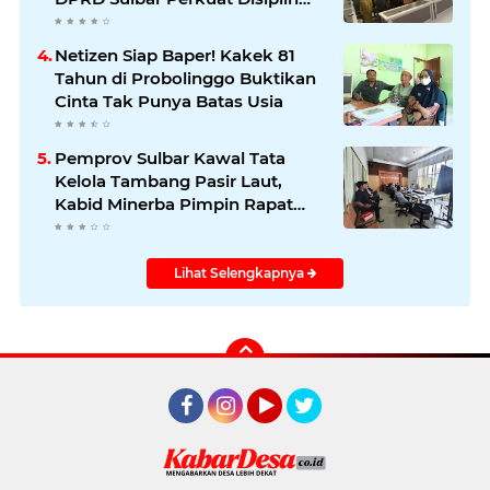
dan Profesionalisme
Netizen Siap Baper! Kakek 81
Tahun di Probolinggo Buktikan
Cinta Tak Punya Batas Usia
Pemprov Sulbar Kawal Tata
Kelola Tambang Pasir Laut,
Kabid Minerba Pimpin Rapat
RKAB PT. Kulaka Jaya Perkasa
Lihat Selengkapnya
Facebook
Instagram
YouTube
Twitter