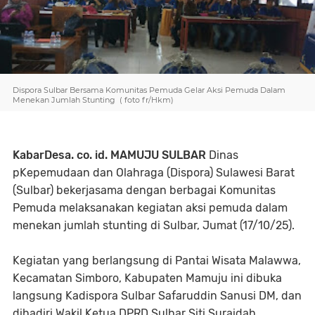
Dispora Sulbar Bersama Komunitas Pemuda Gelar Aksi Pemuda Dalam
Menekan Jumlah Stunting ( foto fr/Hkm)
KabarDesa. co. id. MAMUJU SULBAR
Dinas
pKepemudaan dan Olahraga (Dispora) Sulawesi Barat
(Sulbar) bekerjasama dengan berbagai Komunitas
Pemuda melaksanakan kegiatan aksi pemuda dalam
menekan jumlah stunting di Sulbar, Jumat (17/10/25).
Kegiatan yang berlangsung di Pantai Wisata Malawwa,
Kecamatan Simboro, Kabupaten Mamuju ini dibuka
langsung Kadispora Sulbar Safaruddin Sanusi DM, dan
dihadiri Wakil Ketua DPRD Sulbar Siti Suraidah