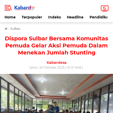
Home
Terpopuler
Indeks
Headline
Pendidikan
›
Sulbar.
Dispora Sulbar Bersama Komunitas
Pemuda Gelar Aksi Pemuda Dalam
Menekan Jumlah Stunting
Kabardesa
Senin, 20 Oktober 2025 | 10:01 WIB |