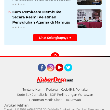
Masyarakat
Karo Pemkesra Membuka
Secara Resmi Pelatihan
Penyuluhan Agama di Mamuju
Lihat Selengkapnya
Facebook
Instagram
YouTube
Twitter
Tentang Kami
Redaksi
Kode Etik Perilaku
Kode Etik Jurnalistik
SOP Perlindungan Wartawan
Pedoman Media Siber
Hak Jawab
Artikel Pilihan
Copyright ©
2026 KABARDESA.CO.ID -Media Edukasi dan Dedikasi Pembangunan Desa