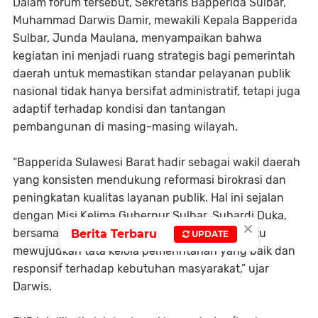
Dalam forum tersebut, Sekretaris Bapperida Sulbar,
Muhammad Darwis Damir, mewakili Kepala Bapperida
Sulbar, Junda Maulana, menyampaikan bahwa
kegiatan ini menjadi ruang strategis bagi pemerintah
daerah untuk memastikan standar pelayanan publik
nasional tidak hanya bersifat administratif, tetapi juga
adaptif terhadap kondisi dan tantangan
pembangunan di masing-masing wilayah.
“Bapperida Sulawesi Barat hadir sebagai wakil daerah
yang konsisten mendukung reformasi birokrasi dan
peningkatan kualitas layanan publik. Hal ini sejalan
dengan Misi Kelima Gubernur Sulbar, Suhardi Duka,
×
bersama Wakil Gubernur Salim S. Mengga, yaitu
Berita Terbaru
UPDATE
mewujudkan tata kelola pemerintahan yang baik dan
responsif terhadap kebutuhan masyarakat,” ujar
Darwis.