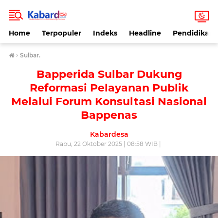
Home
Terpopuler
Indeks
Headline
Pendidikan
›
Sulbar.
Bapperida Sulbar Dukung
Reformasi Pelayanan Publik
Melalui Forum Konsultasi Nasional
Bappenas
Kabardesa
Rabu, 22 Oktober 2025 | 08:58 WIB |