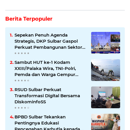
Berita Terpopuler
Sepekan Penuh Agenda
Strategis, DKP Sulbar Gaspol
Perkuat Pembangunan Sektor
Kelautan dan Perikanan
Sambut HUT ke-1 Kodam
XXIII/Palaka Wira, TNI-Polri,
Pemda dan Warga Gempur
Sampah di Pantai Bahari
RSUD Sulbar Perkuat
Transformasi Digital Bersama
DiskominfoSS
BPBD Sulbar Tekankan
Pentingnya Edukasi
Pencegahan Karhutla kepada