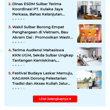
Dinas ESDM Sulbar Terima
Koordinasi PT. Kulaka Jaya
Perkasa, Bahas Kelanjutan
Pengelolaan IUP
Wakil Sulbar Borong Empat
Penghargaan di Vietnam, Bau
Akram Dai : Promosikan Wastra
dan Budaya Sulawesi Barat ke
Panggung Dunia
Terima Audiensi Mahasiswa
KKN UGM, Sekda Sulbar Ungkap
Tantangan Kemiskinan,
Stunting, dan Pendidikan
Festival Budaya Laskar Mamuju,
KAGAMA Dorong Pelestarian
Tradisi dan Akses Kuliah Jalur
Afirmasi di UGM
Lihat Selengkapnya