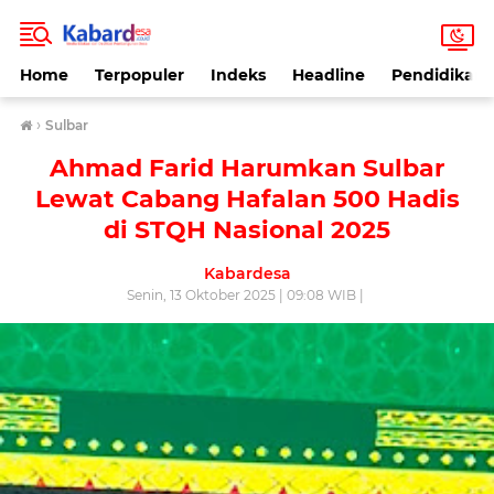
Home
Terpopuler
Indeks
Headline
Pendidikan
›
Sulbar
Ahmad Farid Harumkan Sulbar
Lewat Cabang Hafalan 500 Hadis
di STQH Nasional 2025
Kabardesa
Senin, 13 Oktober 2025 | 09:08 WIB |