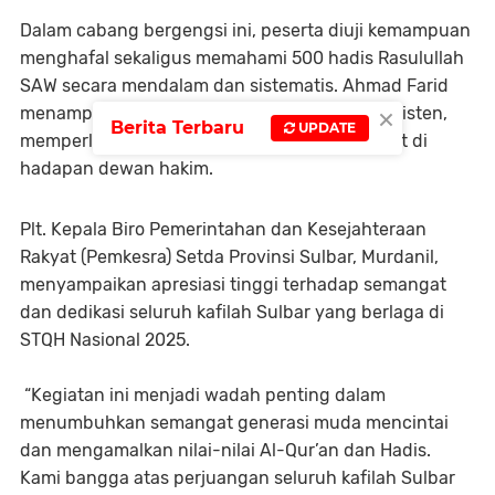
Dalam cabang bergengsi ini, peserta diuji kemampuan
menghafal sekaligus memahami 500 hadis Rasulullah
SAW secara mendalam dan sistematis. Ahmad Farid
×
menampilkan performa yang tenang dan konsisten,
Berita Terbaru
UPDATE
memperlihatkan penguasaan materi yang kuat di
hadapan dewan hakim.
Plt. Kepala Biro Pemerintahan dan Kesejahteraan
Rakyat (Pemkesra) Setda Provinsi Sulbar, Murdanil,
menyampaikan apresiasi tinggi terhadap semangat
dan dedikasi seluruh kafilah Sulbar yang berlaga di
STQH Nasional 2025.
“Kegiatan ini menjadi wadah penting dalam
menumbuhkan semangat generasi muda mencintai
dan mengamalkan nilai-nilai Al-Qur’an dan Hadis.
Kami bangga atas perjuangan seluruh kafilah Sulbar