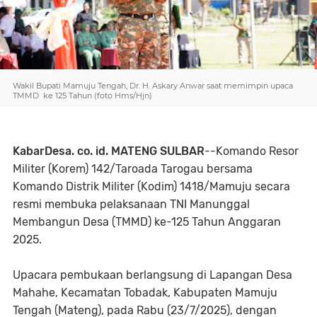
Wakil Bupati Mamuju Tengah, Dr. H. Askary Anwar saat memimpin upaca
TMMD ke 125 Tahun (foto Hms/Hjn)
KabarDesa. co. id. MATENG SULBAR
--Komando Resor
Militer (Korem) 142/Taroada Tarogau bersama
Komando Distrik Militer (Kodim) 1418/Mamuju secara
resmi membuka pelaksanaan TNI Manunggal
Membangun Desa (TMMD) ke-125 Tahun Anggaran
2025.
Upacara pembukaan berlangsung di Lapangan Desa
Mahahe, Kecamatan Tobadak, Kabupaten Mamuju
Tengah (Mateng), pada Rabu (23/7/2025), dengan