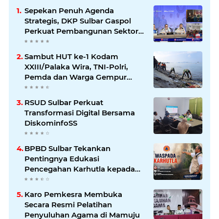
Sepekan Penuh Agenda
Strategis, DKP Sulbar Gaspol
Perkuat Pembangunan Sektor
Kelautan dan Perikanan
Sambut HUT ke-1 Kodam
XXIII/Palaka Wira, TNI-Polri,
Pemda dan Warga Gempur
Sampah di Pantai Bahari
RSUD Sulbar Perkuat
Transformasi Digital Bersama
DiskominfoSS
BPBD Sulbar Tekankan
Pentingnya Edukasi
Pencegahan Karhutla kepada
Masyarakat
Karo Pemkesra Membuka
Secara Resmi Pelatihan
Penyuluhan Agama di Mamuju