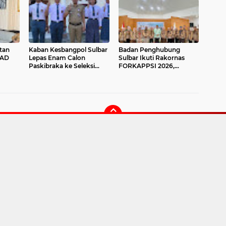
Kolaborasi
tan
Kaban Kesbangpol Sulbar
Badan Penghubung
KAD
Lepas Enam Calon
Sulbar Ikuti Rakornas
Paskibraka ke Seleksi
FORKAPPSI 2026,
Tingkat Pusat
Perkuat Kolaborasi
Daerah dalam
Pengendalian Inflasi