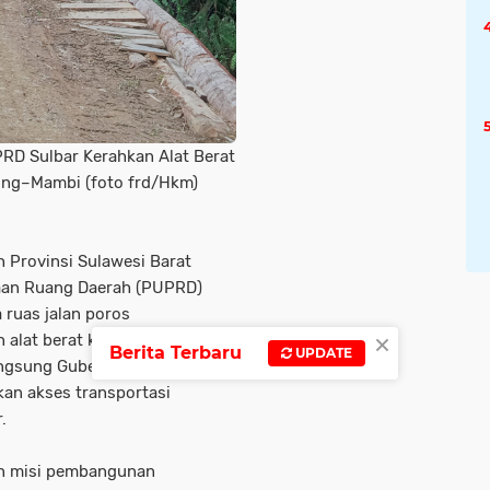
RD Sulbar Kerahkan Alat Berat
ung–Mambi (foto frd/Hkm)
 Provinsi Sulawesi Barat
aan Ruang Daerah (PUPRD)
ruas jalan poros
×
lat berat ke lokasi. Langkah
Berita Terbaru
UPDATE
langsung Gubernur Sulawesi
kan akses transportasi
.
an misi pembangunan