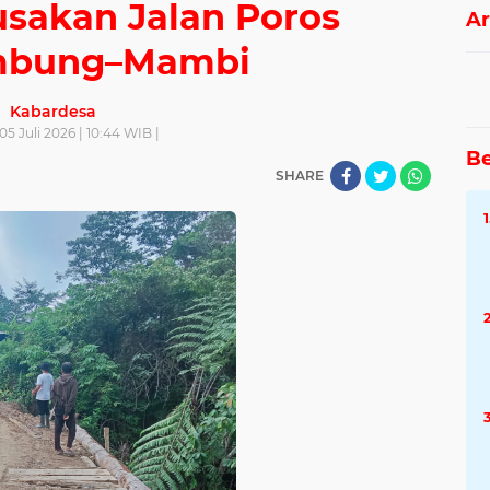
usakan Jalan Poros
Ar
mbung–Mambi
Kabardesa
05 Juli 2026 | 10:44 WIB |
Be
SHARE