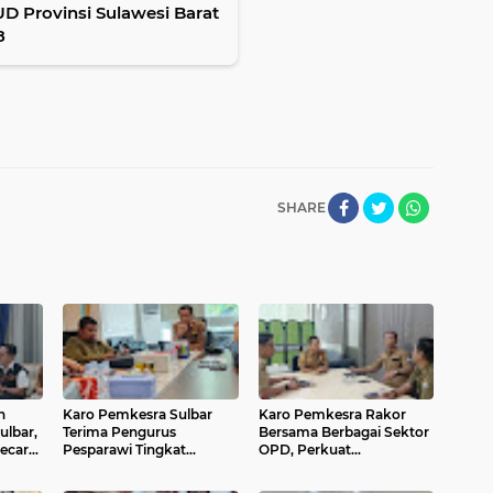
SUD Provinsi Sulawesi Barat
8
SHARE
h
Karo Pemkesra Sulbar
Karo Pemkesra Rakor
ulbar,
Terima Pengurus
Bersama Berbagai Sektor
ecara
Pesparawi Tingkat
OPD, Perkuat
Nasional, Bangun
Kelembagaan demi
Kebersamaan dan
Meningkatkan Pelayanan