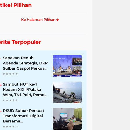
tikel Pilihan
Ke Halaman Pilihan
rita Terpopuler
Sepekan Penuh
Agenda Strategis, DKP
Sulbar Gaspol Perkuat
Pembangunan Sektor
Kelautan dan
Perikanan
Sambut HUT ke-1
Kodam XXIII/Palaka
Wira, TNI-Polri, Pemda
dan Warga Gempur
Sampah di Pantai
Bahari
RSUD Sulbar Perkuat
Transformasi Digital
Bersama
DiskominfoSS