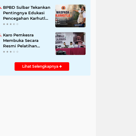
BPBD Sulbar Tekankan
Pentingnya Edukasi
Pencegahan Karhutla
kepada Masyarakat
Karo Pemkesra
Membuka Secara
Resmi Pelatihan
Penyuluhan Agama di
Mamuju
Lihat Selengkapnya