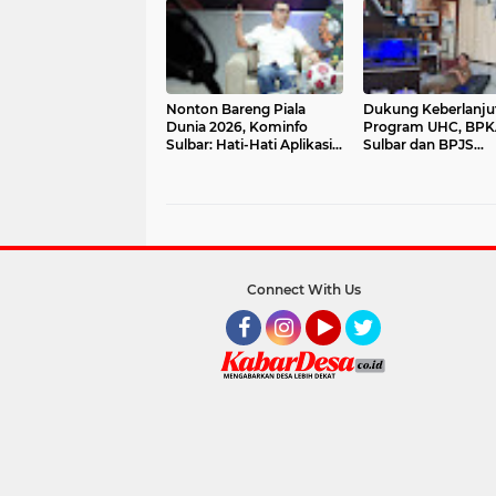
Nonton Bareng Piala
Dukung Keberlanju
Dunia 2026, Kominfo
Program UHC, BP
Sulbar: Hati-Hati Aplikasi
Sulbar dan BPJS
Palsu dan Jaga Ketertiban
Kesehatan Bahas
Perpanjangan PKS
Connect With Us
Facebook
Instagram
YouTube
Twitter