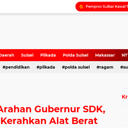
Daerah
Sulsel
Pilkada
Polda Sulsel
Makassar
NT
pendidikan
pilkada
polda sulsel
ragam
su
Kr
Arahan Gubernur SDK,
Kerahkan Alat Berat