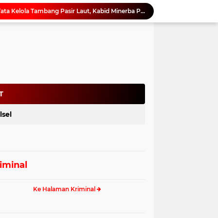
Pemprov Sulbar Kawal Tata Kelola Tambang Pasir Laut, Kabid Minerba Pimpin Rapat RKAB PT. Kulaka Jaya Perkasa
Rapat Koordinasi Awal Digelar, Pemprov Sulbar Siapkan Peringatan HUT ke-22 Sulbar
Sandeq Silumba 2026 Digelar 26 hingga 27 September, Rangkaian HUT Sulbar
Netizen Siap Baper! Kakek 81 Tahun di Probolinggo Buktikan Cinta Tak Punya Batas Usia
Dukung Digitalisasi Kepegawaian, DPMPTSP Sulbar Siap Terapkan Aplikasi FLEKSI ASN
Saat Asmara Jadi Senjata: Sulbar Perkuat Literasi Digital Cegah Kejahatan Love Scamming
Kadis ESDM Bujaeramy : Pentingnya Persiapan yang Matang dan Sinergitas Sukseskan HUT RI ke-81 dan Hari Jadi Sulawesi Barat ke-22
Antisipasi Gelombang Hoaks Agustus, Pemprov Sulbar Ajak Warga Jaga Ruang Digital
T
Gubernur SDK Dikukuhkan dan Terima Penghargaan dari Pemangku Adat Arajang Balanipa Mandar
lsel
Perkuat Rehabilitasi Hutan, Ajbar Dorong Pengembangan Kebun Bibit Rakyat di Sulbar
iminal
Ke Halaman Kriminal