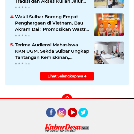
Tradisi dan Akses Kuliah Jalur
Afirmasi di UGM
Wakil Sulbar Borong Empat
Penghargaan di Vietnam, Bau
Akram Dai : Promosikan Wastra
dan Budaya Sulawesi Barat ke
Panggung Dunia
Terima Audiensi Mahasiswa
KKN UGM, Sekda Sulbar Ungkap
Tantangan Kemiskinan,
Stunting, dan Pendidikan
Lihat Selengkapnya
Facebook
Instagram
YouTube
Twitter