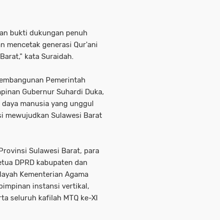
an bukti dukungan penuh
an mencetak generasi Qur'ani
arat," kata Suraidah.
 pembangunan Pemerintah
mpinan Gubernur Suhardi Duka,
daya manusia yang unggul
asi mewujudkan Sulawesi Barat
Provinsi Sulawesi Barat, para
 ketua DPRD kabupaten dan
Wilayah Kementerian Agama
impinan instansi vertikal,
ta seluruh kafilah MTQ ke-XI