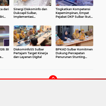
a dari
Sinergi Diskominfo dan
Tingkatkan Kompetensi
Dukcapil Sulbar,
Kepemimpinan, Empat
iri
Implementasi
Pejabat DKP Sulbar Ikuti
aring
Permendagri 17/2023
e-Learning PKA 2026
erasi
tentang Hak Akses Adduk
dullu
026: BI
DiskominfoSS Sulbar
BPKAD Sulbar Komitmen
Pertajam Target Kinerja
Dukung Percepatan
e
dan Layanan Digital
Penurunan Stunting
if &
melalui Pengelolaan
Keuangan yang
Akuntabel