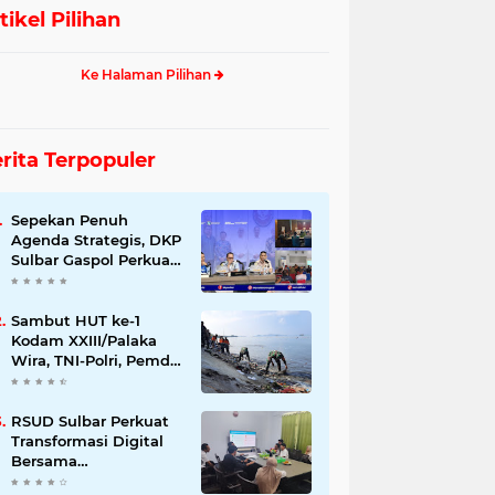
tikel Pilihan
Ke Halaman Pilihan
rita Terpopuler
Sepekan Penuh
Agenda Strategis, DKP
Sulbar Gaspol Perkuat
Pembangunan Sektor
Kelautan dan
Perikanan
Sambut HUT ke-1
Kodam XXIII/Palaka
Wira, TNI-Polri, Pemda
dan Warga Gempur
Sampah di Pantai
Bahari
RSUD Sulbar Perkuat
Transformasi Digital
Bersama
DiskominfoSS