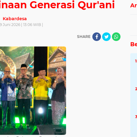
naan Generasi Qur'ani
Ar
Kabardesa
9 Juni 2026 | 13:06 WIB |
SHARE
Be