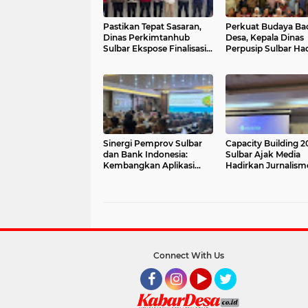
Pastikan Tepat Sasaran,
Perkuat Budaya Bac
Dinas Perkimtanhub
Desa, Kepala Dinas
Sulbar Ekspose Finalisasi
Perpusip Sulbar Had
Calon Penerima Bantuan
Lomba Membaca Ny
RTLH Mamasa 2026
dan KKN Tematik Lit
Perpusnas di Tapan
Sinergi Pemprov Sulbar
Capacity Building 2
dan Bank Indonesia:
Sulbar Ajak Media
Kembangkan Aplikasi
Hadirkan Jurnalism
SAPEDA 2.0 demi
Ekonomi yang Adapt
Stabilitas Harga Pangan
Berdampak
Connect With Us
Facebook
Instagram
YouTube
Twitter