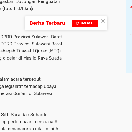
Tegaskan Dukungan Penguatan
 (foto frd/hkm)i
×
Berita Terbaru
UPDATE
 DPRD Provinsi Sulawesi Barat
s DPRD Provinsi Sulawesi Barat
abaqah Tilawatil Quran (MTQ)
g digelar di Masjid Raya Suada
alam acara tersebut
 legislatif terhadap upaya
erasi Qur'ani di Sulawesi
Sitti Suraidah Suhardi,
ang perlombaan membaca Al-
uk menanamkan nilai-nilai Al-