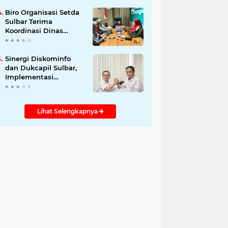
Biro Organisasi Setda
Sulbar Terima
Koordinasi Dinas
Perpusip Bahas
Kebutuhan ASN
Sinergi Diskominfo
dan Dukcapil Sulbar,
Implementasi
Permendagri 17/2023
tentang Hak Akses
Adduk
Lihat Selengkapnya