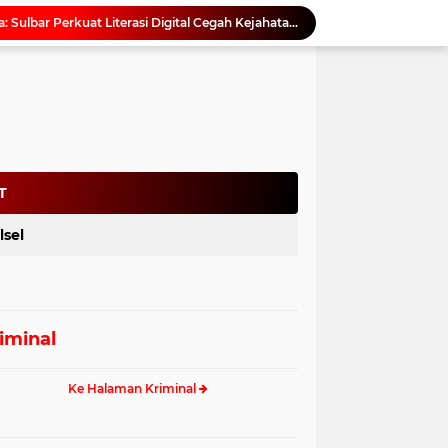
Saat Asmara Jadi Senjata: Sulbar Perkuat Literasi Digital Cegah Kejahatan Love Scamming
Kadis ESDM Bujaeramy : Pentingnya Persiapan yang Matang dan Sinergitas Sukseskan HUT RI ke-81 dan Hari Jadi Sulawesi Barat ke-22
Antisipasi Gelombang Hoaks Agustus, Pemprov Sulbar Ajak Warga Jaga Ruang Digital
Gubernur SDK Dikukuhkan dan Terima Penghargaan dari Pemangku Adat Arajang Balanipa Mandar
Perkuat Rehabilitasi Hutan, Ajbar Dorong Pengembangan Kebun Bibit Rakyat di Sulbar
Pemprov Sulbar Kawal Tata Kelola Tambang Pasir Laut, Kabid Minerba Pimpin Rapat RKAB PT. Kulaka Jaya Perkasa
Rapat Koordinasi Awal Digelar, Pemprov Sulbar Siapkan Peringatan HUT ke-22 Sulbar
Sandeq Silumba 2026 Digelar 26 hingga 27 September, Rangkaian HUT Sulbar
T
Netizen Siap Baper! Kakek 81 Tahun di Probolinggo Buktikan Cinta Tak Punya Batas Usia
lsel
Dukung Digitalisasi Kepegawaian, DPMPTSP Sulbar Siap Terapkan Aplikasi FLEKSI ASN
iminal
Ke Halaman Kriminal