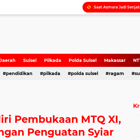
Daerah
Sulsel
Pilkada
Polda Sulsel
Makassar
NT
pendidikan
pilkada
polda sulsel
ragam
su
Kr
iri Pembukaan MTQ XI,
ngan Penguatan Syiar