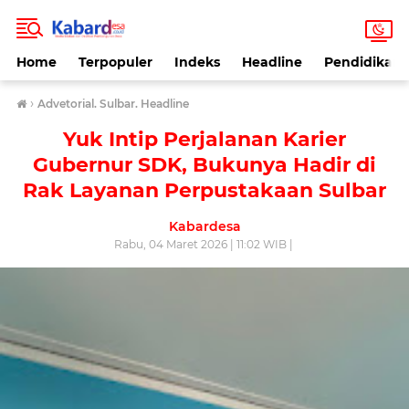
Home
Terpopuler
Indeks
Headline
Pendidikan
›
Advetorial. Sulbar. Headline
Yuk Intip Perjalanan Karier
Gubernur SDK, Bukunya Hadir di
Rak Layanan Perpustakaan Sulbar
Kabardesa
Rabu, 04 Maret 2026 | 11:02 WIB |