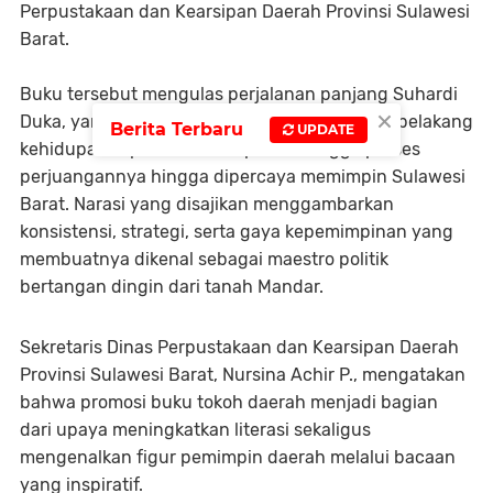
Perpustakaan dan Kearsipan Daerah Provinsi Sulawesi
Barat.
Buku tersebut mengulas perjalanan panjang Suhardi
×
Duka, yang akrab disapa SDK, mulai dari latar belakang
Berita Terbaru
UPDATE
kehidupan, kiprah di dunia politik, hingga proses
perjuangannya hingga dipercaya memimpin Sulawesi
Barat. Narasi yang disajikan menggambarkan
konsistensi, strategi, serta gaya kepemimpinan yang
membuatnya dikenal sebagai maestro politik
bertangan dingin dari tanah Mandar.
Sekretaris Dinas Perpustakaan dan Kearsipan Daerah
Provinsi Sulawesi Barat, Nursina Achir P., mengatakan
bahwa promosi buku tokoh daerah menjadi bagian
dari upaya meningkatkan literasi sekaligus
mengenalkan figur pemimpin daerah melalui bacaan
yang inspiratif.