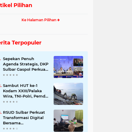
tikel Pilihan
Ke Halaman Pilihan
rita Terpopuler
Sepekan Penuh
Agenda Strategis, DKP
Sulbar Gaspol Perkuat
Pembangunan Sektor
Kelautan dan
Perikanan
Sambut HUT ke-1
Kodam XXIII/Palaka
Wira, TNI-Polri, Pemda
dan Warga Gempur
Sampah di Pantai
Bahari
RSUD Sulbar Perkuat
Transformasi Digital
Bersama
DiskominfoSS