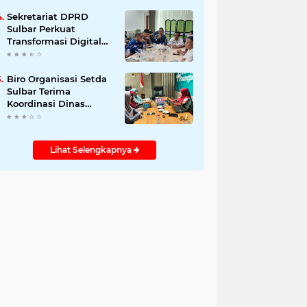
Sekretariat DPRD
Sulbar Perkuat
Transformasi Digital
melalui PKS
Pemanfaatan Data
Kependudukan
Biro Organisasi Setda
Sulbar Terima
Koordinasi Dinas
Perpusip Bahas
Kebutuhan ASN
Lihat Selengkapnya