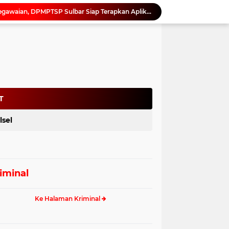
Dukung Digitalisasi Kepegawaian, DPMPTSP Sulbar Siap Terapkan Aplikasi FLEKSI ASN
Saat Asmara Jadi Senjata: Sulbar Perkuat Literasi Digital Cegah Kejahatan Love Scamming
Kadis ESDM Bujaeramy : Pentingnya Persiapan yang Matang dan Sinergitas Sukseskan HUT RI ke-81 dan Hari Jadi Sulawesi Barat ke-22
Antisipasi Gelombang Hoaks Agustus, Pemprov Sulbar Ajak Warga Jaga Ruang Digital
Gubernur SDK Dikukuhkan dan Terima Penghargaan dari Pemangku Adat Arajang Balanipa Mandar
Gubernur Sulbar Pimpin Rakor BSPS 2026: Mamuju dan Pasangkayu Masih Nol Realisasi dari Kuota 5.250 Unit
Perpusip Sulbar Kembali Promosikan Buku Karya Penulis Lokal untuk Perkuat Literasi dan Pelestarian Budaya Daerah
Tindak Lanjut Arahan Gubernur, Arianto Ajak ASN Sekretariat DPRD Sulbar Perkuat Disiplin dan Profesionalisme
T
Dinas ESDM Sulbar Terima Koordinasi PT. Kulaka Jaya Perkasa, Bahas Kelanjutan Pengelolaan IUP
lsel
Netizen Siap Baper! Kakek 81 Tahun di Probolinggo Buktikan Cinta Tak Punya Batas Usia
iminal
Ke Halaman Kriminal