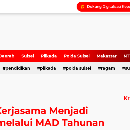
Daerah
Sulsel
Pilkada
Polda Sulsel
Makassar
NT
pendidikan
pilkada
polda sulsel
ragam
su
Kr
erjasama Menjadi
 melalui MAD Tahunan