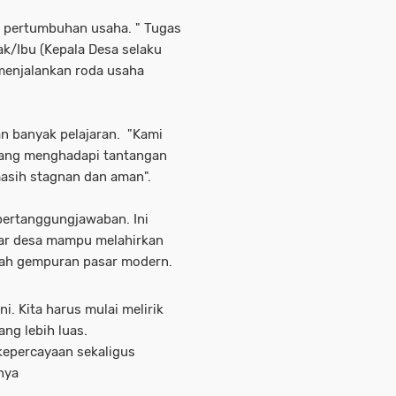
an pertumbuhan usaha. " Tugas
ak/Ibu (Kepala Desa selaku
menjalankan roda usaha
an banyak pelajaran. "Kami
uang menghadapi tantangan
asih stagnan dan aman".
 pertanggungjawaban. Ini
tar desa mampu melahirkan
gah gempuran pasar modern.
ni. Kita harus mulai melirik
ang lebih luas.
 kepercayaan sekaligus
rnya