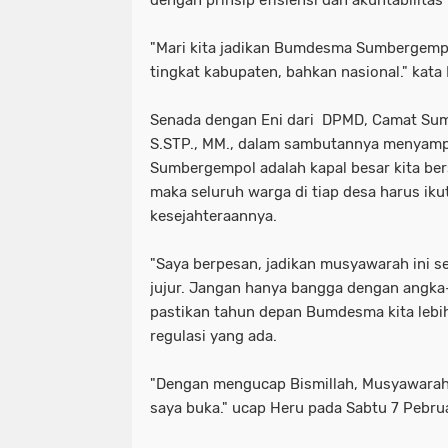
dengan prinsip efisiensi dan akuntabilitas
"Mari kita jadikan Bumdesma Sumbergempo
tingkat kabupaten, bahkan nasional." kata 
Senada dengan Eni dari DPMD, Camat Sum
S.STP., MM., dalam sambutannya menya
Sumbergempol adalah kapal besar kita ber
maka seluruh warga di tiap desa harus ik
kesejahteraannya.
"​Saya berpesan, jadikan musyawarah ini s
jujur. Jangan hanya bangga dengan angka-a
pastikan tahun depan Bumdesma kita lebih
regulasi yang ada.
"​Dengan mengucap Bismillah, Musyawarah
saya buka." ucap Heru pada Sabtu 7 Pebru