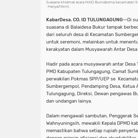
Suasana khidmat acara MAD Bumdesma kecamatan Sum
: Hariya/Hkm)
KabarDesa. CO. ID TULUNGAGUNG--
Di s
suasana di Balaidesa Bukur tampak berbed
dari seluruh desa di Kecamatan Sumberg
untuk seremoni, melainkan untuk menent
kerakyatan dalam Musyawarah Antar Des
Hadir pada acara musyawarah antar Desa Ta
PMD Kabupaten Tulungagung, Camat Sumb
perwakilan Pokmas SPP/UEP se Kecamat
Sumbergempol, Pendamping Desa, Ketua 
Tulungagung, Direksi, Dewan pengawas 
dan undangan lainya.
Dalam mengawali sambutan, Penggerak Sw
Wahnyuningsih, mewakili Kepala DPMD ka
memastikan bahwa setiap rupiah penyertaa