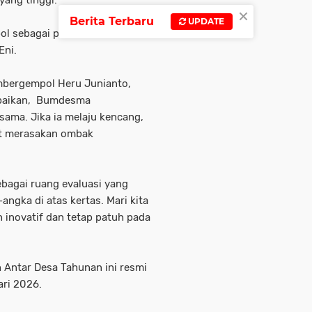
 yang tinggi.
×
Berita Terbaru
UPDATE
l sebagai percontohan di
Eni.
bergempol Heru Junianto,
mpaikan, Bumdesma
sama. Jika ia melaju kencang,
ut merasakan ombak
ebagai ruang evaluasi yang
ngka di atas kertas. Mari kita
 inovatif dan tetap patuh pada
 Antar Desa Tahunan ini resmi
ari 2026.