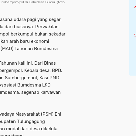
bergempol di Balaidesa Bukur .(foto
uasana udara pagi yang segar,
a dari biasanya. Perwakilan
empol berkumpul bukan sekadar
ukan arah baru ekonomi
a (MAD) Tahunan Bumdesma.
hunan kali ini, Dari Dinas
ergempol, Kepala desa, BPD,
an Sumbergempol, Kasi PMD
Asosiasi Bumdesma LKD
Bumdesma, segenap karyawan
adaya Masyarakat (PSM) Eni
bupaten Tulungagung
n modal dari desa dikelola