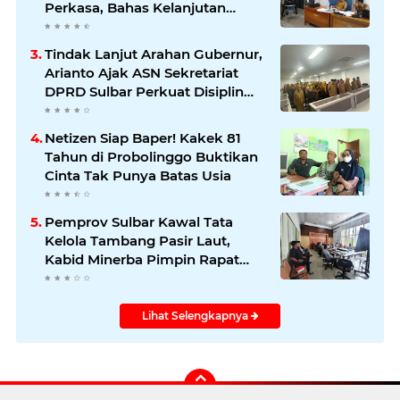
Perkasa, Bahas Kelanjutan
Pengelolaan IUP
Tindak Lanjut Arahan Gubernur,
Arianto Ajak ASN Sekretariat
DPRD Sulbar Perkuat Disiplin
dan Profesionalisme
Netizen Siap Baper! Kakek 81
Tahun di Probolinggo Buktikan
Cinta Tak Punya Batas Usia
Pemprov Sulbar Kawal Tata
Kelola Tambang Pasir Laut,
Kabid Minerba Pimpin Rapat
RKAB PT. Kulaka Jaya Perkasa
Lihat Selengkapnya