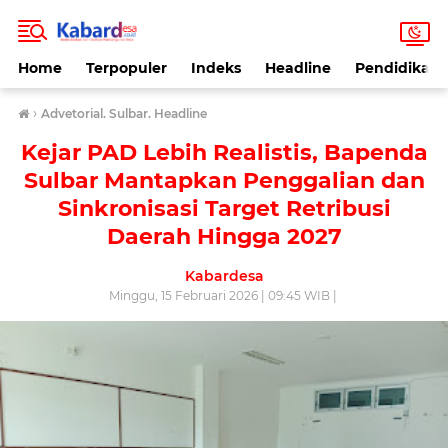
Home
Terpopuler
Indeks
Headline
Pendidikan
›
Advetorial. Sulbar. Headline
Kejar PAD Lebih Realistis, Bapenda
Sulbar Mantapkan Penggalian dan
Sinkronisasi Target Retribusi
Daerah Hingga 2027
Kabardesa
Minggu, 15 Februari 2026 | 09:45 WIB |