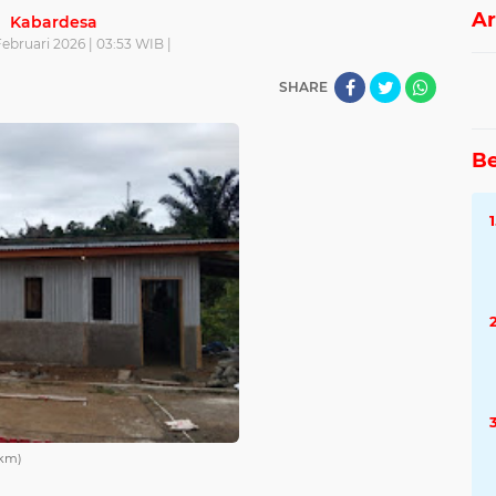
Ar
Kabardesa
Februari 2026 | 03:53 WIB |
SHARE
Be
Hkm)