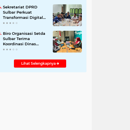
Sekretariat DPRD
Sulbar Perkuat
Transformasi Digital
melalui PKS
Pemanfaatan Data
Kependudukan
Biro Organisasi Setda
Sulbar Terima
Koordinasi Dinas
Perpusip Bahas
Kebutuhan ASN
Lihat Selengkapnya