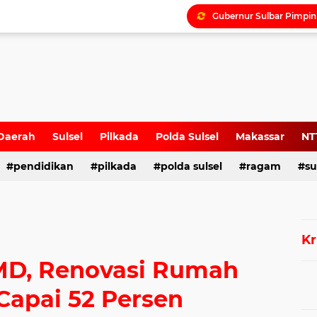
Daerah
Sulsel
Pilkada
Polda Sulsel
Makassar
NT
pendidikan
pilkada
polda sulsel
ragam
su
Kr
MMD, Renovasi Rumah
Capai 52 Persen