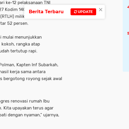
ri ke-12 pelaksanaan TNI
×
27 Kodim 1402/Polman,
Berita Terbaru
UPDATE
(RTLH) milik Nurmala di Desa
tar 52 persen.
i mulai menunjukkan
i kokoh, rangka atap
dah tertutup rapi.
lman, Kapten Inf Subarkah,
asil kerja sama antara
s bergotong royong sejak awal
rogres renovasi rumah Ibu
. Kita upayakan terus agar
pati dengan nyaman,” ujarnya,