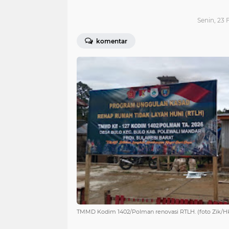
Senin, 23 
komentar
TMMD Kodim 1402/Polman renovasi RTLH. (foto Zik/