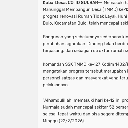
KabarDesa. CO. ID SULBAR--
Memasuki ha
Manunggal Membangun Desa (TMMD) ke-1
progres renovasi Rumah Tidak Layak Huni 
Bulo, Kecamatan Bulo, telah mencapai seki
Bangunan yang sebelumnya sederhana kin
perubahan signifikan. Dinding telah berdir
terpasang, dan sebagian struktur rumah su
Komandan SSK TMMD ke-127 Kodim 1402/Po
mengatakan progres tersebut merupakan h
personel satgas dan masyarakat yang teru
pelaksanaan.
“Alhamdulillah, memasuki hari ke-12 ini p
Nurmala sudah mencapai sekitar 52 persen
selesai tepat waktu dan bisa segera ditem
Minggu (22/2/2026).