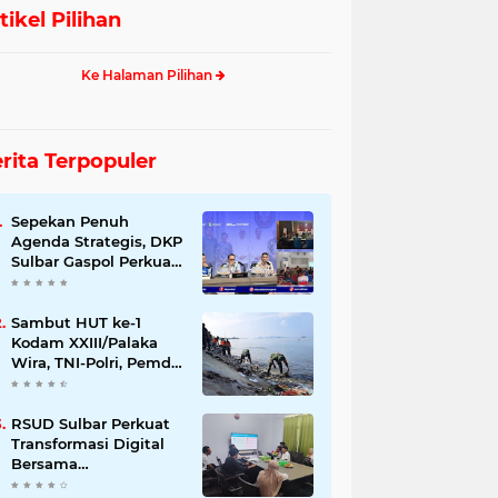
tikel Pilihan
Ke Halaman Pilihan
rita Terpopuler
Sepekan Penuh
Agenda Strategis, DKP
Sulbar Gaspol Perkuat
Pembangunan Sektor
Kelautan dan
Perikanan
Sambut HUT ke-1
Kodam XXIII/Palaka
Wira, TNI-Polri, Pemda
dan Warga Gempur
Sampah di Pantai
Bahari
RSUD Sulbar Perkuat
Transformasi Digital
Bersama
DiskominfoSS