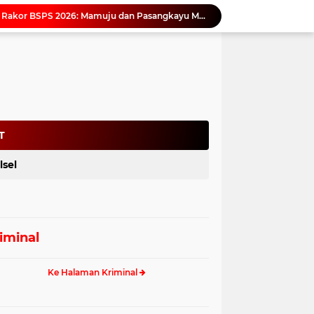
Gubernur Sulbar Pimpin Rakor BSPS 2026: Mamuju dan Pasangkayu Masih Nol Realisasi dari Kuota 5.250 Unit
Perpusip Sulbar Kembali Promosikan Buku Karya Penulis Lokal untuk Perkuat Literasi dan Pelestarian Budaya Daerah
Tindak Lanjut Arahan Gubernur, Arianto Ajak ASN Sekretariat DPRD Sulbar Perkuat Disiplin dan Profesionalisme
Dinas ESDM Sulbar Terima Koordinasi PT. Kulaka Jaya Perkasa, Bahas Kelanjutan Pengelolaan IUP
Netizen Siap Baper! Kakek 81 Tahun di Probolinggo Buktikan Cinta Tak Punya Batas Usia
Dukung Digitalisasi Kepegawaian, DPMPTSP Sulbar Siap Terapkan Aplikasi FLEKSI ASN
Saat Asmara Jadi Senjata: Sulbar Perkuat Literasi Digital Cegah Kejahatan Love Scamming
Kadis ESDM Bujaeramy : Pentingnya Persiapan yang Matang dan Sinergitas Sukseskan HUT RI ke-81 dan Hari Jadi Sulawesi Barat ke-22
T
Antisipasi Gelombang Hoaks Agustus, Pemprov Sulbar Ajak Warga Jaga Ruang Digital
lsel
Gubernur SDK Dikukuhkan dan Terima Penghargaan dari Pemangku Adat Arajang Balanipa Mandar
iminal
Ke Halaman Kriminal