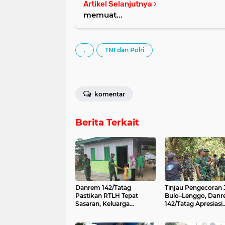
Artikel Selanjutnya
memuat...
.
TNI dan Polri
komentar
Berita Terkait
Danrem 142/Tatag
Tinjau Pengecoran 
Pastikan RTLH Tepat
Bulo–Lenggo, Dan
Sasaran, Keluarga
142/Tatag Apresiasi
Nurmala Kini Miliki
Gotong Royong TNI
Rumah Layak
Warga