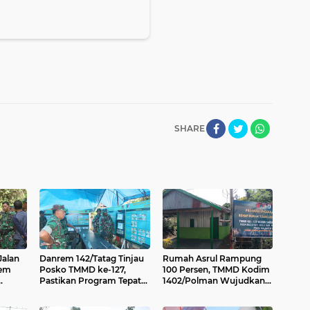
SHARE
Jalan
Danrem 142/Tatag Tinjau
Rumah Asrul Rampung
rem
Posko TMMD ke-127,
100 Persen, TMMD Kodim
Pastikan Program Tepat
1402/Polman Wujudkan
 dan
Sasaran
Hunian Layak di Desa
Bulo