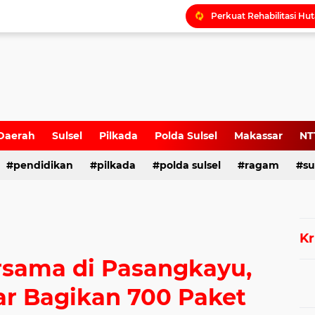
Daerah
Sulsel
Pilkada
Polda Sulsel
Makassar
NT
pendidikan
pilkada
polda sulsel
ragam
su
Kr
rsama di Pasangkayu,
ar Bagikan 700 Paket