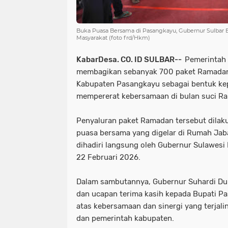
Buka Puasa Bersama di Pasangkayu, Gubernur Sulbar
Masyarakat (foto frd/Hkm)
KabarDesa. CO. ID SULBAR--
Pemerintah 
membagikan sebanyak 700 paket Ramadan
Kabupaten Pasangkayu sebagai bentuk kep
mempererat kebersamaan di bulan suci Ra
Penyaluran paket Ramadan tersebut dilak
puasa bersama yang digelar di Rumah Jab
dihadiri langsung oleh Gubernur Sulawesi 
22 Februari 2026.
Dalam sambutannya, Gubernur Suhardi Du
dan ucapan terima kasih kepada Bupati P
atas kebersamaan dan sinergi yang terjali
dan pemerintah kabupaten.