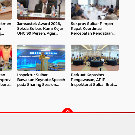
itmen
Jamsostek Award 2026,
Sekprov Sulbar Pimpin
n
Sekda Sulbar: Kami Kejar
Rapat Koordinasi
g
UHC 99 Persen, Agar
Percepatan Pendataan
n
Semua Pekerja
Calon Penerima BSPS,
Terakomodir
Penginputan Mulai
Dilakukan
tan
Inspektur Sulbar
Perkuat Kapasitas
emprov
Bawakan Keynote Speech
Pengawasan, APIP
borasi
pada Sharing Session
Inspektorat Sulbar Ikuti
i dan
Pengelolaan Keuangan
Sharing Session
Daerah
Pengelolaan Keuangan
Daerah