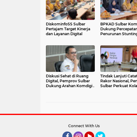
DiskominfoSS Sulbar
BPKAD Sulbar Kom
Pertajam Target Kinerja
Dukung Percepata
dan Layanan Digital
Penurunan Stuntin
melalui Pengelolaa
Keuangan yang
Akuntabel
‎Diskusi Sehat di Ruang
Tindak Lanjuti Cata
Digital, Pemprov Sulbar
Rakor Nasional, P
Dukung Arahan Komdigi .
Sulbar Perkuat Kola
Pengendalian Inflas
BSPS
Connect With Us