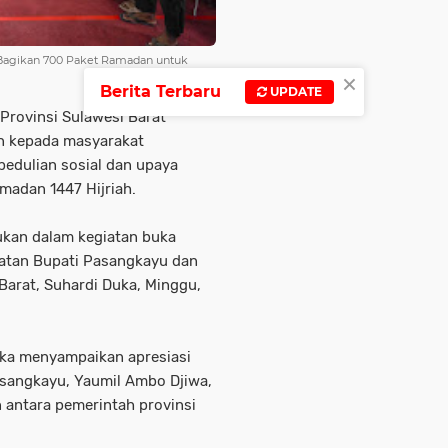
 Bagikan 700 Paket Ramadan untuk
×
Berita Terbaru
UPDATE
Provinsi Sulawesi Barat
 kepada masyarakat
edulian sosial dan upaya
madan 1447 Hijriah.
ukan dalam kegiatan buka
atan Bupati Pasangkayu dan
Barat, Suhardi Duka, Minggu,
ka menyampaikan apresiasi
asangkayu, Yaumil Ambo Djiwa,
n antara pemerintah provinsi