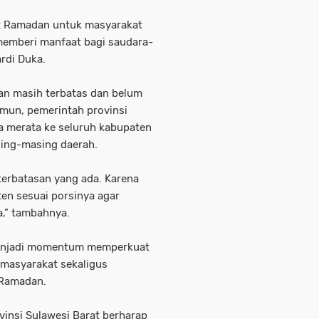
t Ramadan untuk masyarakat
memberi manfaat bagi saudara-
rdi Duka.
an masih terbatas dan belum
mun, pemerintah provinsi
a merata ke seluruh kabupaten
sing-masing daerah.
terbatasan yang ada. Karena
ten sesuai porsinya agar
a,” tambahnya.
menjadi momentum memperkuat
 masyarakat sekaligus
 Ramadan.
ovinsi Sulawesi Barat berharap