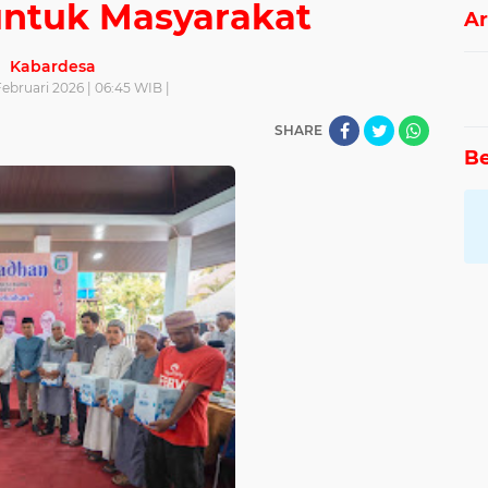
ntuk Masyarakat
Ar
Kabardesa
Februari 2026 | 06:45 WIB |
SHARE
Be