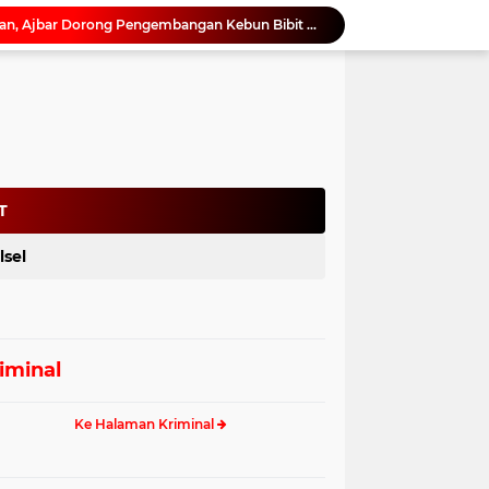
Perkuat Rehabilitasi Hutan, Ajbar Dorong Pengembangan Kebun Bibit Rakyat di Sulbar
Pemprov Sulbar Kawal Tata Kelola Tambang Pasir Laut, Kabid Minerba Pimpin Rapat RKAB PT. Kulaka Jaya Perkasa
Rapat Koordinasi Awal Digelar, Pemprov Sulbar Siapkan Peringatan HUT ke-22 Sulbar
Sandeq Silumba 2026 Digelar 26 hingga 27 September, Rangkaian HUT Sulbar
Pilkades Serentak 2027, Pemkab Bone Bolango Mulai Matangkan Persiapan
Netizen Siap Baper! Kakek 81 Tahun di Probolinggo Buktikan Cinta Tak Punya Batas Usia
Dukung Digitalisasi Kepegawaian, DPMPTSP Sulbar Siap Terapkan Aplikasi FLEKSI ASN
Saat Asmara Jadi Senjata: Sulbar Perkuat Literasi Digital Cegah Kejahatan Love Scamming
T
Kadis ESDM Bujaeramy : Pentingnya Persiapan yang Matang dan Sinergitas Sukseskan HUT RI ke-81 dan Hari Jadi Sulawesi Barat ke-22
lsel
Silaturahmi ke Karampuang, Ajbar Tegaskan Pengabdian Tak Mengenal Musim Pemilu
iminal
Ke Halaman Kriminal