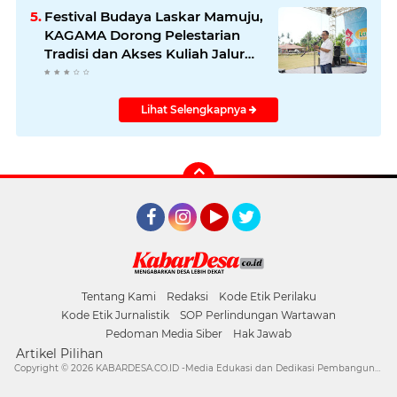
Panggung Dunia
Festival Budaya Laskar Mamuju,
KAGAMA Dorong Pelestarian
Tradisi dan Akses Kuliah Jalur
Afirmasi di UGM
Lihat Selengkapnya
Facebook
Instagram
YouTube
Twitter
Tentang Kami
Redaksi
Kode Etik Perilaku
Kode Etik Jurnalistik
SOP Perlindungan Wartawan
Pedoman Media Siber
Hak Jawab
Artikel Pilihan
Copyright ©
2026 KABARDESA.CO.ID -Media Edukasi dan Dedikasi Pembangunan Desa