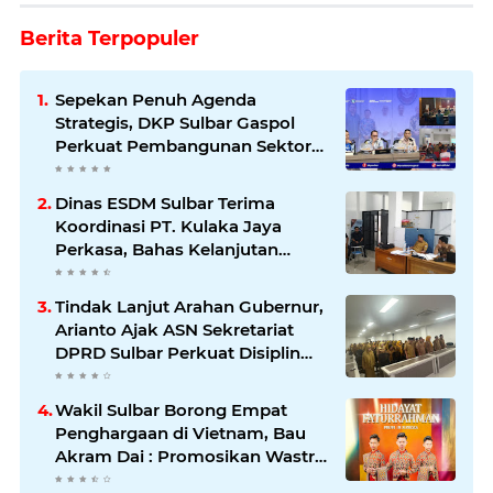
Berita Terpopuler
Sepekan Penuh Agenda
Strategis, DKP Sulbar Gaspol
Perkuat Pembangunan Sektor
Kelautan dan Perikanan
Dinas ESDM Sulbar Terima
Koordinasi PT. Kulaka Jaya
Perkasa, Bahas Kelanjutan
Pengelolaan IUP
Tindak Lanjut Arahan Gubernur,
Arianto Ajak ASN Sekretariat
DPRD Sulbar Perkuat Disiplin
dan Profesionalisme
Wakil Sulbar Borong Empat
Penghargaan di Vietnam, Bau
Akram Dai : Promosikan Wastra
dan Budaya Sulawesi Barat ke