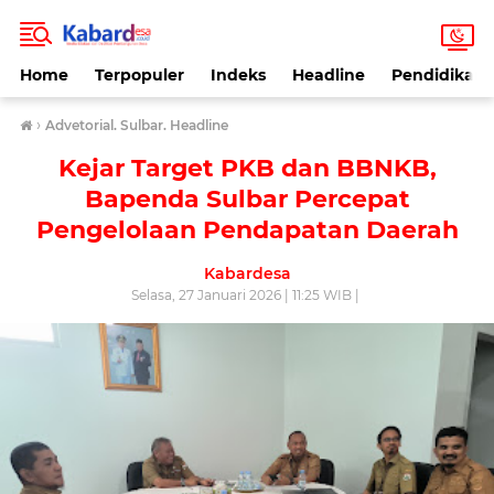
Home
Terpopuler
Indeks
Headline
Pendidikan
›
Advetorial. Sulbar. Headline
Kejar Target PKB dan BBNKB,
Bapenda Sulbar Percepat
Pengelolaan Pendapatan Daerah
Kabardesa
Selasa, 27 Januari 2026 | 11:25 WIB |