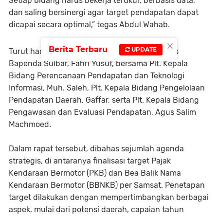
Setiap bidang harus bekerja terukur, berbasis data,
dan saling bersinergi agar target pendapatan dapat
dicapai secara optimal,” tegas Abdul Wahab.
×
Berita Terbaru
UPDATE
Turut hadir dalam kegiatan tersebut Sekretaris
Bapenda Sulbar, Fahri Yusuf, bersama Plt. Kepala
Bidang Perencanaan Pendapatan dan Teknologi
Informasi, Muh. Saleh, Plt. Kepala Bidang Pengelolaan
Pendapatan Daerah, Gaffar, serta Plt. Kepala Bidang
Pengawasan dan Evaluasi Pendapatan, Agus Salim
Machmoed.
Dalam rapat tersebut, dibahas sejumlah agenda
strategis, di antaranya finalisasi target Pajak
Kendaraan Bermotor (PKB) dan Bea Balik Nama
Kendaraan Bermotor (BBNKB) per Samsat. Penetapan
target dilakukan dengan mempertimbangkan berbagai
aspek, mulai dari potensi daerah, capaian tahun