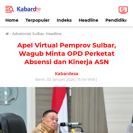
Home
Terpopuler
Indeks
Headline
Pendidikan
›
Advetorial. Sulbar. Headline
Apel Virtual Pemprov Sulbar,
Wagub Minta OPD Perketat
Absensi dan Kinerja ASN
Kabardesa
Senin, 05 Januari 2026 | 15:04 WIB |