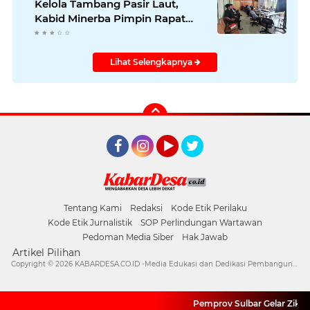
Kelola Tambang Pasir Laut,
Kabid Minerba Pimpin Rapat
RKAB PT. Kulaka Jaya Perkasa
Lihat Selengkapnya
Facebook
Instagram
YouTube
Twitter
Tentang Kami
Redaksi
Kode Etik Perilaku
Kode Etik Jurnalistik
SOP Perlindungan Wartawan
Pedoman Media Siber
Hak Jawab
Artikel Pilihan
Copyright ©
2026 KABARDESA.CO.ID -Media Edukasi dan Dedikasi Pembangunan Desa
Pemprov Sulbar Gelar Zikir 