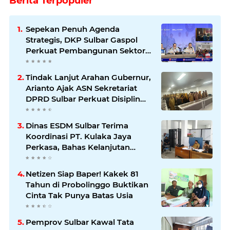
Berita Terpopuler
Sepekan Penuh Agenda
Strategis, DKP Sulbar Gaspol
Perkuat Pembangunan Sektor
Kelautan dan Perikanan
Tindak Lanjut Arahan Gubernur,
Arianto Ajak ASN Sekretariat
DPRD Sulbar Perkuat Disiplin
dan Profesionalisme
Dinas ESDM Sulbar Terima
Koordinasi PT. Kulaka Jaya
Perkasa, Bahas Kelanjutan
Pengelolaan IUP
Netizen Siap Baper! Kakek 81
Tahun di Probolinggo Buktikan
Cinta Tak Punya Batas Usia
Pemprov Sulbar Kawal Tata