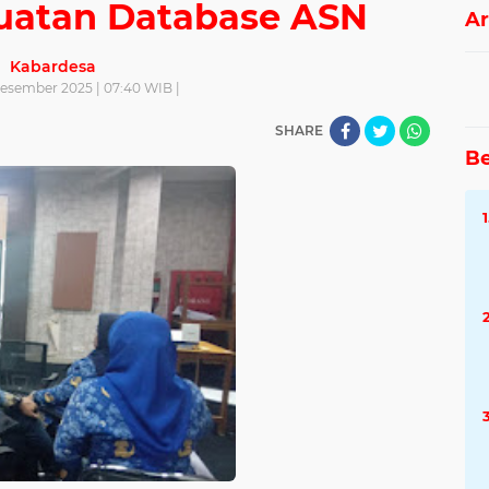
atan Database ASN
Ar
Kabardesa
Desember 2025 | 07:40 WIB |
SHARE
Be