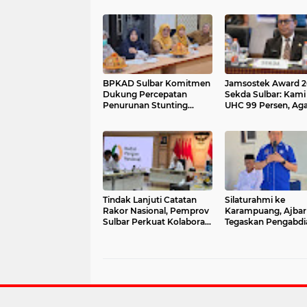
BPKAD Sulbar Komitmen
Jamsostek Award 2
Dukung Percepatan
Sekda Sulbar: Kami
Penurunan Stunting
UHC 99 Persen, Aga
melalui Pengelolaan
Semua Pekerja
Keuangan yang
Terakomodir
Akuntabel
Tindak Lanjuti Catatan
Silaturahmi ke
Rakor Nasional, Pemprov
Karampuang, Ajbar
Sulbar Perkuat Kolaborasi
Tegaskan Pengabdi
Pengendalian Inflasi dan
Mengenal Musim P
BSPS