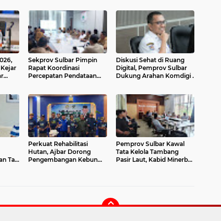
026,
Sekprov Sulbar Pimpin
‎Diskusi Sehat di Ruang
 Kejar
Rapat Koordinasi
Digital, Pemprov Sulbar
r
Percepatan Pendataan
Dukung Arahan Komdigi .
Calon Penerima BSPS,
Penginputan Mulai
Dilakukan
Perkuat Rehabilitasi
Pemprov Sulbar Kawal
Hutan, Ajbar Dorong
Tata Kelola Tambang
an Tak
Pengembangan Kebun
Pasir Laut, Kabid Minerba
emilu
Bibit Rakyat di Sulbar
Pimpin Rapat RKAB PT.
Kulaka Jaya Perkasa