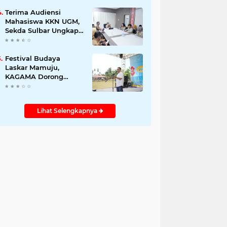
Promosikan Wastra
dan Budaya Sulawesi
Terima Audiensi
Barat ke Panggung
Mahasiswa KKN UGM,
Dunia
Sekda Sulbar Ungkap
Tantangan
Kemiskinan, Stunting,
dan Pendidikan
Festival Budaya
Laskar Mamuju,
KAGAMA Dorong
Pelestarian Tradisi dan
Akses Kuliah Jalur
Afirmasi di UGM
Lihat Selengkapnya