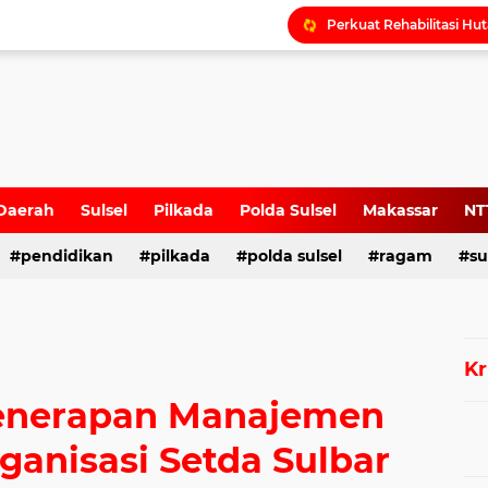
Daerah
Sulsel
Pilkada
Polda Sulsel
Makassar
NT
pendidikan
pilkada
polda sulsel
ragam
su
Kr
Penerapan Manajemen
rganisasi Setda Sulbar