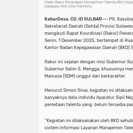
Hadiri Rakor Penerapan Manajemen Talenta, Biro Orga
Database ASN (foto frd/Hkm)
KabarDesa. CO. ID SULBAR---
Plt. Kasuba
Sekretariat Daerah (Setda) Provisi Sulawes
mengikuti Rapat Koordinasi (Rakor) Pener
Senin, 1 Desember 2025, bertempat di Ru
Kantor Badan Kepegawaian Daerah (BKD) S
Rakor ini sejalan dengan misi Gubernur Su
Gubernur Salim S. Mengga, khususnya m
Manusia (SDM) unggul dan berkarakter.
Menurut Simon Sinai, kegiatan ini dilak
banyaknya data individu Aparatur Sipil Ne
pemetaan talenta yang belum tersedia pa
‘’Kegiatan ini dilaksanakan oleh BKD se
sistem informasi Layanan Manajemen Tal