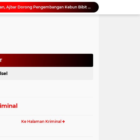
Perkuat Rehabilitasi Hutan, Ajbar Dorong Pengembangan Kebun Bibit Rakyat di Sulbar
Pemprov Sulbar Kawal Tata Kelola Tambang Pasir Laut, Kabid Minerba Pimpin Rapat RKAB PT. Kulaka Jaya Perkasa
Rapat Koordinasi Awal Digelar, Pemprov Sulbar Siapkan Peringatan HUT ke-22 Sulbar
Sandeq Silumba 2026 Digelar 26 hingga 27 September, Rangkaian HUT Sulbar
Pilkades Serentak 2027, Pemkab Bone Bolango Mulai Matangkan Persiapan
Netizen Siap Baper! Kakek 81 Tahun di Probolinggo Buktikan Cinta Tak Punya Batas Usia
Dukung Digitalisasi Kepegawaian, DPMPTSP Sulbar Siap Terapkan Aplikasi FLEKSI ASN
Saat Asmara Jadi Senjata: Sulbar Perkuat Literasi Digital Cegah Kejahatan Love Scamming
T
Kadis ESDM Bujaeramy : Pentingnya Persiapan yang Matang dan Sinergitas Sukseskan HUT RI ke-81 dan Hari Jadi Sulawesi Barat ke-22
lsel
Silaturahmi ke Karampuang, Ajbar Tegaskan Pengabdian Tak Mengenal Musim Pemilu
iminal
Ke Halaman Kriminal