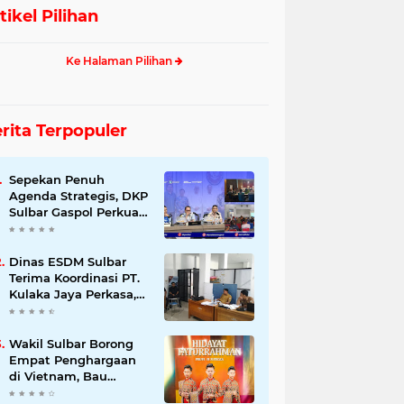
tikel Pilihan
Ke Halaman Pilihan
rita Terpopuler
Sepekan Penuh
Agenda Strategis, DKP
Sulbar Gaspol Perkuat
Pembangunan Sektor
Kelautan dan
Perikanan
Dinas ESDM Sulbar
Terima Koordinasi PT.
Kulaka Jaya Perkasa,
Bahas Kelanjutan
Pengelolaan IUP
Wakil Sulbar Borong
Empat Penghargaan
di Vietnam, Bau
Akram Dai :