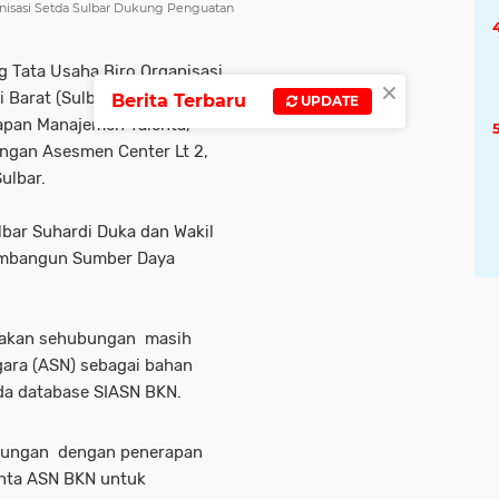
nisasi Setda Sulbar Dukung Penguatan
g Tata Usaha Biro Organisasi
×
i Barat (Sulbar) Simon Sinai
Berita Terbaru
UPDATE
apan Manajemen Talenta,
angan Asesmen Center Lt 2,
ulbar.
lbar Suhardi Duka dan Wakil
embangun Sumber Daya
sanakan sehubungan masih
gara (ASN) sebagai bahan
da database SIASN BKN.
hubungan dengan penerapan
enta ASN BKN untuk