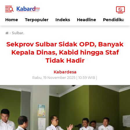
Home
Terpopuler
Indeks
Headline
Pendidikan
›
Sulbar.
Sekprov Sulbar Sidak OPD, Banyak
Kepala Dinas, Kabid hingga Staf
Tidak Hadir
Kabardesa
Rabu, 19 November 2025 | 10:59 WIB |