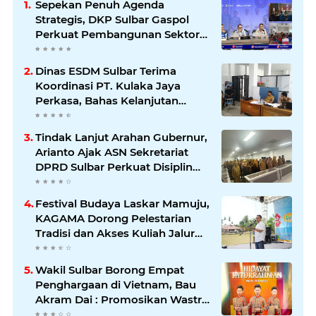
Sepekan Penuh Agenda
Strategis, DKP Sulbar Gaspol
Perkuat Pembangunan Sektor
Kelautan dan Perikanan
Dinas ESDM Sulbar Terima
Koordinasi PT. Kulaka Jaya
Perkasa, Bahas Kelanjutan
Pengelolaan IUP
Tindak Lanjut Arahan Gubernur,
Arianto Ajak ASN Sekretariat
DPRD Sulbar Perkuat Disiplin
dan Profesionalisme
Festival Budaya Laskar Mamuju,
KAGAMA Dorong Pelestarian
Tradisi dan Akses Kuliah Jalur
Afirmasi di UGM
Wakil Sulbar Borong Empat
Penghargaan di Vietnam, Bau
Akram Dai : Promosikan Wastra
dan Budaya Sulawesi Barat ke