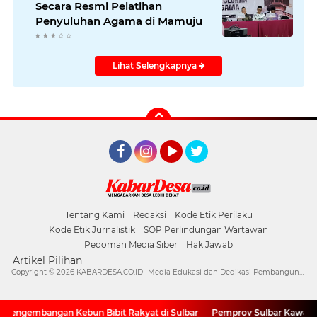
Secara Resmi Pelatihan
Penyuluhan Agama di Mamuju
Lihat Selengkapnya
Facebook
Instagram
YouTube
Twitter
Tentang Kami
Redaksi
Kode Etik Perilaku
Kode Etik Jurnalistik
SOP Perlindungan Wartawan
Pedoman Media Siber
Hak Jawab
Artikel Pilihan
Copyright ©
2026 KABARDESA.CO.ID -Media Edukasi dan Dedikasi Pembangunan Desa
 Pengembangan Kebun Bibit Rakyat di Sulbar
Pemprov Sulbar Kawal Tat