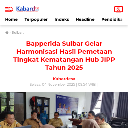
Home
Terpopuler
Indeks
Headline
Pendidikan
›
Sulbar.
Bapperida Sulbar Gelar
Harmonisasi Hasil Pemetaan
Tingkat Kematangan Hub JIPP
Tahun 2025
Kabardesa
Selasa, 04 November 2025 | 09:54 WIB |