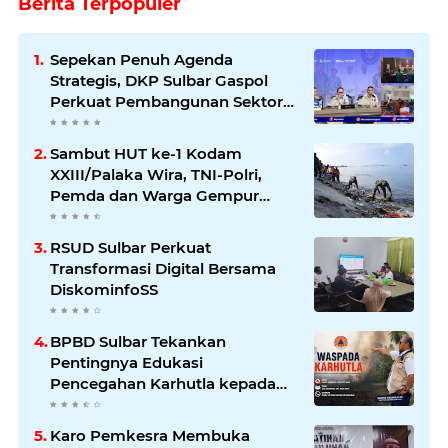
Berita Terpopuler
Sepekan Penuh Agenda
Strategis, DKP Sulbar Gaspol
Perkuat Pembangunan Sektor
Kelautan dan Perikanan
Sambut HUT ke-1 Kodam
XXIII/Palaka Wira, TNI-Polri,
Pemda dan Warga Gempur
Sampah di Pantai Bahari
RSUD Sulbar Perkuat
Transformasi Digital Bersama
DiskominfoSS
BPBD Sulbar Tekankan
Pentingnya Edukasi
Pencegahan Karhutla kepada
Masyarakat
Karo Pemkesra Membuka