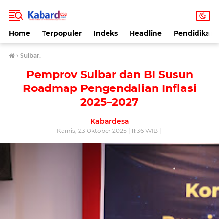
Home
Terpopuler
Indeks
Headline
Pendidikan
›
Sulbar.
Pemprov Sulbar dan BI Susun
Roadmap Pengendalian Inflasi
2025–2027
Kabardesa
Kamis, 23 Oktober 2025 | 11:36 WIB |