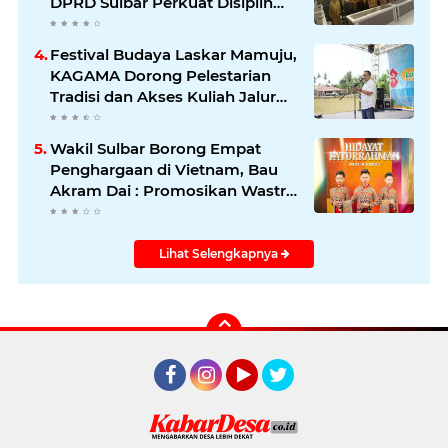
DPRD Sulbar Perkuat Disiplin
dan Profesionalisme
Festival Budaya Laskar Mamuju,
KAGAMA Dorong Pelestarian
Tradisi dan Akses Kuliah Jalur
Afirmasi di UGM
Wakil Sulbar Borong Empat
Penghargaan di Vietnam, Bau
Akram Dai : Promosikan Wastra
dan Budaya Sulawesi Barat ke
Panggung Dunia
Lihat Selengkapnya
Facebook
Instagram
YouTube
Twitter